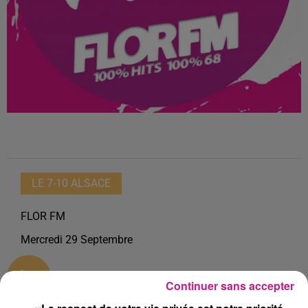
LE 7-10 ALSACE
FLOR FM
Mercredi 29 Septembre
0:00
13 min 45 sec
Continuer sans accepter