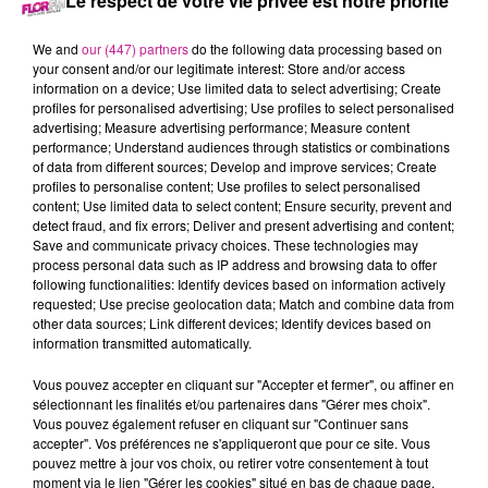
Le respect de votre vie privée est notre priorité
29 septembre 2021 - 13 min 45 sec
We and
our (447) partners
do the following data processing based on
your consent and/or our legitimate interest: Store and/or access
LE 7-10 ALSACE DU 29 SEPTEMBRE
information on a device; Use limited data to select advertising; Create
profiles for personalised advertising; Use profiles to select personalised
advertising; Measure advertising performance; Measure content
Retrouvez les meilleurs moments du 7-10 Alsace.
performance; Understand audiences through statistics or combinations
of data from different sources; Develop and improve services; Create
profiles to personalise content; Use profiles to select personalised
content; Use limited data to select content; Ensure security, prevent and
detect fraud, and fix errors; Deliver and present advertising and content;
Save and communicate privacy choices. These technologies may
process personal data such as IP address and browsing data to offer
following functionalities: Identify devices based on information actively
requested; Use precise geolocation data; Match and combine data from
other data sources; Link different devices; Identify devices based on
information transmitted automatically.
TITRES DIFFUSÉS
Vous pouvez accepter en cliquant sur "Accepter et fermer", ou affiner en
sélectionnant les finalités et/ou partenaires dans "Gérer mes choix".
Vous pouvez également refuser en cliquant sur "Continuer sans
accepter". Vos préférences ne s'appliqueront que pour ce site. Vous
7h44
7h44
7h41
7h41
7h37
7h37
pouvez mettre à jour vos choix, ou retirer votre consentement à tout
moment via le lien "Gérer les cookies" situé en bas de chaque page.