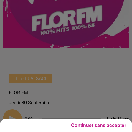
LE 7-10 ALSACE
FLOR FM
Jeudi 30 Septembre
0:00
13 min 13 sec
Continuer sans accepter