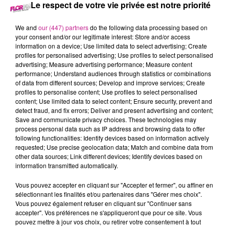
Le respect de votre vie privée est notre priorité
30 septembre 2021 - 13 min 13 sec
We and
our (447) partners
do the following data processing based on
LE 7-10 ALSACE DU 30 SEPTEMBRE
your consent and/or our legitimate interest: Store and/or access
information on a device; Use limited data to select advertising; Create
profiles for personalised advertising; Use profiles to select personalised
advertising; Measure advertising performance; Measure content
Retrouvez les meilleurs moments du 7-10 Alsace.
performance; Understand audiences through statistics or combinations
of data from different sources; Develop and improve services; Create
profiles to personalise content; Use profiles to select personalised
content; Use limited data to select content; Ensure security, prevent and
detect fraud, and fix errors; Deliver and present advertising and content;
Save and communicate privacy choices. These technologies may
process personal data such as IP address and browsing data to offer
following functionalities: Identify devices based on information actively
requested; Use precise geolocation data; Match and combine data from
other data sources; Link different devices; Identify devices based on
information transmitted automatically.
TITRES DIFFUSÉS
Vous pouvez accepter en cliquant sur "Accepter et fermer", ou affiner en
sélectionnant les finalités et/ou partenaires dans "Gérer mes choix".
Vous pouvez également refuser en cliquant sur "Continuer sans
accepter". Vos préférences ne s'appliqueront que pour ce site. Vous
21h00
21h00
20h56
20h56
20h52
20h52
pouvez mettre à jour vos choix, ou retirer votre consentement à tout