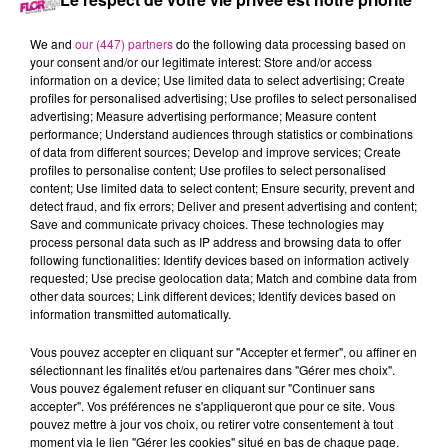
31 août 2022 - 14 min 56 sec
LE 7-10 ALSACE DU 31 AOUT
We and
our (447) partners
do the following data processing based on
your consent and/or our legitimate interest: Store and/or access
information on a device; Use limited data to select advertising; Create
Retrouvez les meilleurs moments du 7-10 Alsace.
profiles for personalised advertising; Use profiles to select personalised
advertising; Measure advertising performance; Measure content
performance; Understand audiences through statistics or combinations
of data from different sources; Develop and improve services; Create
profiles to personalise content; Use profiles to select personalised
content; Use limited data to select content; Ensure security, prevent and
detect fraud, and fix errors; Deliver and present advertising and content;
Save and communicate privacy choices. These technologies may
process personal data such as IP address and browsing data to offer
following functionalities: Identify devices based on information actively
requested; Use precise geolocation data; Match and combine data from
other data sources; Link different devices; Identify devices based on
TITRES DIFFUSÉS
information transmitted automatically.
Vous pouvez accepter en cliquant sur "Accepter et fermer", ou affiner en
sélectionnant les finalités et/ou partenaires dans "Gérer mes choix".
14h54
14h54
14h50
14h50
14h46
14h46
Vous pouvez également refuser en cliquant sur "Continuer sans
accepter". Vos préférences ne s'appliqueront que pour ce site. Vous
pouvez mettre à jour vos choix, ou retirer votre consentement à tout
moment via le lien "Gérer les cookies" situé en bas de chaque page.