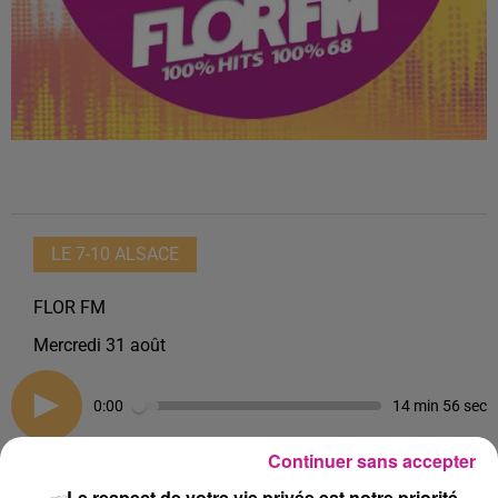
LE 7-10 ALSACE
FLOR FM
Mercredi 31 août
0:00
14 min 56 sec
Continuer sans accepter
Le respect de votre vie privée est notre priorité