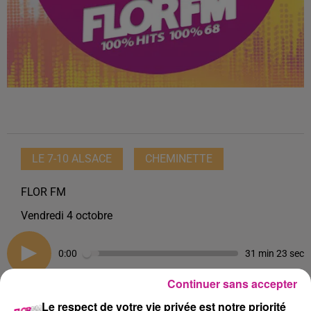
LE 7-10 ALSACE
CHEMINETTE
FLOR FM
Vendredi 4 octobre
0:00
31 min 23 sec
Continuer sans accepter
Le respect de votre vie privée est notre priorité