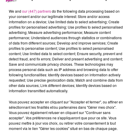
4 octobre 2024 - 31 min 23 sec
LE 7-10 ALSACE DU 4 OCTOBRE
We and
our (447) partners
do the following data processing based on
your consent and/or our legitimate interest: Store and/or access
information on a device; Use limited data to select advertising; Create
profiles for personalised advertising; Use profiles to select personalised
Retrouvez les meilleurs moments du 7-10 Alsace
advertising; Measure advertising performance; Measure content
avec
Chemi'nette à Niederhergheim.
performance; Understand audiences through statistics or combinations
of data from different sources; Develop and improve services; Create
profiles to personalise content; Use profiles to select personalised
content; Use limited data to select content; Ensure security, prevent and
detect fraud, and fix errors; Deliver and present advertising and content;
Save and communicate privacy choices. These technologies may
process personal data such as IP address and browsing data to offer
following functionalities: Identify devices based on information actively
requested; Use precise geolocation data; Match and combine data from
other data sources; Link different devices; Identify devices based on
information transmitted automatically.
TITRES DIFFUSÉS
Vous pouvez accepter en cliquant sur "Accepter et fermer", ou affiner en
sélectionnant les finalités et/ou partenaires dans "Gérer mes choix".
Vous pouvez également refuser en cliquant sur "Continuer sans
accepter". Vos préférences ne s'appliqueront que pour ce site. Vous
10h38
10h38
10h35
10h35
10h32
10h32
pouvez mettre à jour vos choix, ou retirer votre consentement à tout
moment via le lien "Gérer les cookies" situé en bas de chaque page.