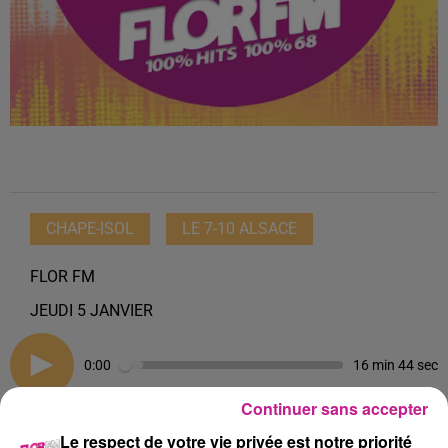
CHAPE-ISOL
LE 7-10 ALSACE
FLOR FM
JEUDI 5 JANVIER
0:00
16 min 44 sec
Continuer sans accepter
Le respect de votre vie privée est notre priorité