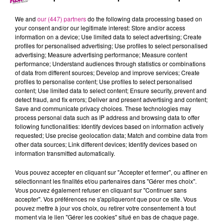
5 janvier 2023 - 16 min 44 sec
LE 7 10 ALSACE DU 5 JANVIER
We and
our (447) partners
do the following data processing based on
your consent and/or our legitimate interest: Store and/or access
information on a device; Use limited data to select advertising; Create
profiles for personalised advertising; Use profiles to select personalised
Retrouvez les meilleurs moments du 7-10 Alsace
advertising; Measure advertising performance; Measure content
avec
Chape-Isol à Cernay
.
performance; Understand audiences through statistics or combinations
of data from different sources; Develop and improve services; Create
profiles to personalise content; Use profiles to select personalised
content; Use limited data to select content; Ensure security, prevent and
detect fraud, and fix errors; Deliver and present advertising and content;
Save and communicate privacy choices. These technologies may
process personal data such as IP address and browsing data to offer
following functionalities: Identify devices based on information actively
requested; Use precise geolocation data; Match and combine data from
other data sources; Link different devices; Identify devices based on
information transmitted automatically.
TITRES DIFFUSÉS
Vous pouvez accepter en cliquant sur "Accepter et fermer", ou affiner en
sélectionnant les finalités et/ou partenaires dans "Gérer mes choix".
Vous pouvez également refuser en cliquant sur "Continuer sans
accepter". Vos préférences ne s'appliqueront que pour ce site. Vous
19h57
19h57
19h53
19h53
19h50
19h50
pouvez mettre à jour vos choix, ou retirer votre consentement à tout
moment via le lien "Gérer les cookies" situé en bas de chaque page.