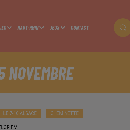
UES
HAUT-RHIN
JEUX
CONTACT
 5 NOVEMBRE
LE 7-10 ALSACE
CHEMINETTE
FLOR FM