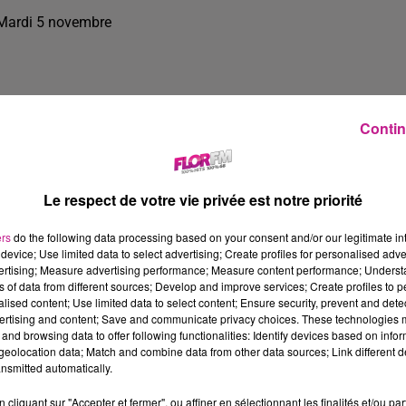
Mardi 5 novembre
Contin
Le respect de votre vie privée est notre priorité
ers
do the following data processing based on your consent and/or our legitimate int
device; Use limited data to select advertising; Create profiles for personalised adver
vertising; Measure advertising performance; Measure content performance; Unders
ns of data from different sources; Develop and improve services; Create profiles to 
alised content; Use limited data to select content; Ensure security, prevent and detect
ertising and content; Save and communicate privacy choices. These technologies
and browsing data to offer following functionalities: Identify devices based on infor
25 min 59 
eolocation data; Match and combine data from other data sources; Link different de
nsmitted automatically.
cliquant sur "Accepter et fermer", ou affiner en sélectionnant les finalités et/ou pa