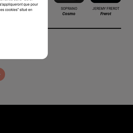
s'appliqueront que pour
CHAPPELL ROAN
SOPRANO
JEREMY FREROT
les cookies" situé en
Pink Pony Club
Cosmo
Frerot