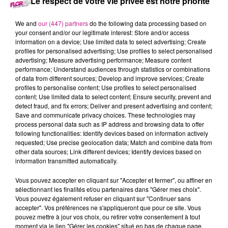
Le respect de votre vie privée est notre priorité
7 février 2024 - 23 min 52 sec
LE 7-10 ALSACE DU 7 FEVRIER
We and
our (447) partners
do the following data processing based on
your consent and/or our legitimate interest: Store and/or access
information on a device; Use limited data to select advertising; Create
Retrouvez les meilleurs moments du 7-10 Alsace
profiles for personalised advertising; Use profiles to select personalised
advertising; Measure advertising performance; Measure content
avec
Chemi'nette
à Niederhergheim.
performance; Understand audiences through statistics or combinations
of data from different sources; Develop and improve services; Create
profiles to personalise content; Use profiles to select personalised
content; Use limited data to select content; Ensure security, prevent and
detect fraud, and fix errors; Deliver and present advertising and content;
Save and communicate privacy choices. These technologies may
process personal data such as IP address and browsing data to offer
following functionalities: Identify devices based on information actively
requested; Use precise geolocation data; Match and combine data from
other data sources; Link different devices; Identify devices based on
information transmitted automatically.
TITRES DIFFUSÉS
Vous pouvez accepter en cliquant sur "Accepter et fermer", ou affiner en
sélectionnant les finalités et/ou partenaires dans "Gérer mes choix".
Vous pouvez également refuser en cliquant sur "Continuer sans
accepter". Vos préférences ne s'appliqueront que pour ce site. Vous
7h43
7h43
7h40
7h40
7h36
7h36
pouvez mettre à jour vos choix, ou retirer votre consentement à tout
moment via le lien "Gérer les cookies" situé en bas de chaque page.