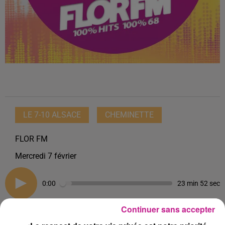
LE 7-10 ALSACE
CHEMINETTE
FLOR FM
Mercredi 7 février
0:00
23 min 52 sec
Continuer sans accepter