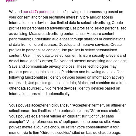
8 mars 2024 - 23 min 15 sec
LE 7-10 ALSACE DU 8 MARS
We and
our (447) partners
do the following data processing based on
your consent and/or our legitimate interest: Store and/or access
information on a device; Use limited data to select advertising; Create
profiles for personalised advertising; Use profiles to select personalised
Retrouvez les meilleurs moments du 7-10 Alsace avec
M2
advertising; Measure advertising performance; Measure content
Color
, votre façadier dans le Haut-Rhin.
performance; Understand audiences through statistics or combinations
of data from different sources; Develop and improve services; Create
profiles to personalise content; Use profiles to select personalised
content; Use limited data to select content; Ensure security, prevent and
detect fraud, and fix errors; Deliver and present advertising and content;
Save and communicate privacy choices. These technologies may
process personal data such as IP address and browsing data to offer
following functionalities: Identify devices based on information actively
requested; Use precise geolocation data; Match and combine data from
other data sources; Link different devices; Identify devices based on
information transmitted automatically.
TITRES DIFFUSÉS
Vous pouvez accepter en cliquant sur "Accepter et fermer", ou affiner en
sélectionnant les finalités et/ou partenaires dans "Gérer mes choix".
Vous pouvez également refuser en cliquant sur "Continuer sans
accepter". Vos préférences ne s'appliqueront que pour ce site. Vous
6h00
6h00
5h57
5h57
5h54
5h54
pouvez mettre à jour vos choix, ou retirer votre consentement à tout
moment via le lien "Gérer les cookies" situé en bas de chaque page.