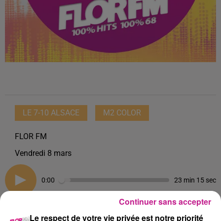
LE 7-10 ALSACE
M2 COLOR
FLOR FM
Vendredi 8 mars
0:00
23 min 15 sec
Continuer sans accepter
Le respect de votre vie privée est notre priorité