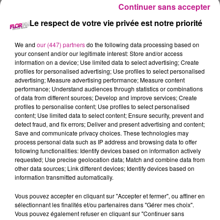
Continuer sans accepter
Le respect de votre vie privée est notre priorité
11 février 2026 - 36 min 48 sec
We and
our (447) partners
do the following data processing based on
LE 7-10 DU 11 FEVREIR
your consent and/or our legitimate interest: Store and/or access
information on a device; Use limited data to select advertising; Create
profiles for personalised advertising; Use profiles to select personalised
Retrouvez les meilleurs moments du 7-10 Alsace avec
advertising; Measure advertising performance; Measure content
performance; Understand audiences through statistics or combinations
Cheminette à Niderergheim
, la toiture de votre maison de A à
of data from different sources; Develop and improve services; Create
Z.
profiles to personalise content; Use profiles to select personalised
content; Use limited data to select content; Ensure security, prevent and
detect fraud, and fix errors; Deliver and present advertising and content;
Save and communicate privacy choices. These technologies may
process personal data such as IP address and browsing data to offer
following functionalities: Identify devices based on information actively
requested; Use precise geolocation data; Match and combine data from
other data sources; Link different devices; Identify devices based on
information transmitted automatically.
Vous pouvez accepter en cliquant sur "Accepter et fermer", ou affiner en
TITRES DIFFUSÉS
sélectionnant les finalités et/ou partenaires dans "Gérer mes choix".
Vous pouvez également refuser en cliquant sur "Continuer sans