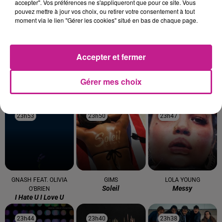
accepter". Vos préférences ne s'appliqueront que pour ce site. Vous
pouvez mettre à jour vos choix, ou retirer votre consentement à tout
moment via le lien "Gérer les cookies" situé en bas de chaque page.
0h03
0h03
0h00
0h00
23h56
23h56
Accepter et fermer
Gérer mes choix
DR YARO
TEMPER CITY
BEBE REXHA
Atchiki
Self Aware
New Religion
23h53
23h53
23h50
23h50
23h47
23h47
GNASH FEAT. OLIVIA
GIMS
LOLA YOUNG
Soleil
Messy
O'BRIEN
I Hate U I Love U
23h44
23h44
23h40
23h40
23h38
23h38