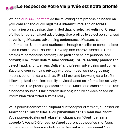
Le respect de votre vie privée est notre priorité
17 septembre 2025 - 32 min 32 sec
LE 7-10 DU 17 SEPTE%BRE
We and
our (447) partners
do the following data processing based on
your consent and/or our legitimate interest: Store and/or access
information on a device; Use limited data to select advertising; Create
profiles for personalised advertising; Use profiles to select personalised
Retrouvez les meilleurs moments du 7-10 Alsace avec
advertising; Measure advertising performance; Measure content
Chemi'nette à Niderergheim
, un savoir-faire développé pour
performance; Understand audiences through statistics or combinations
of data from different sources; Develop and improve services; Create
votre maison.
profiles to personalise content; Use profiles to select personalised
content; Use limited data to select content; Ensure security, prevent and
detect fraud, and fix errors; Deliver and present advertising and content;
Save and communicate privacy choices. These technologies may
process personal data such as IP address and browsing data to offer
following functionalities: Identify devices based on information actively
requested; Use precise geolocation data; Match and combine data from
other data sources; Link different devices; Identify devices based on
information transmitted automatically.
Vous pouvez accepter en cliquant sur "Accepter et fermer", ou affiner en
TITRES DIFFUSÉS
sélectionnant les finalités et/ou partenaires dans "Gérer mes choix".
Vous pouvez également refuser en cliquant sur "Continuer sans
accepter". Vos préférences ne s'appliqueront que pour ce site. Vous
pouvez mettre à jour vos choix, ou retirer votre consentement à tout