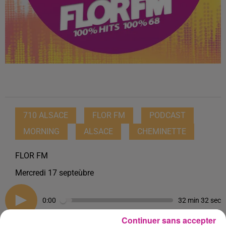
710 ALSACE
FLOR FM
PODCAST
MORNING
ALSACE
CHEMINETTE
FLOR FM
Mercredi 17 septeùbre
0:00
32 min 32 sec
Continuer sans accepter