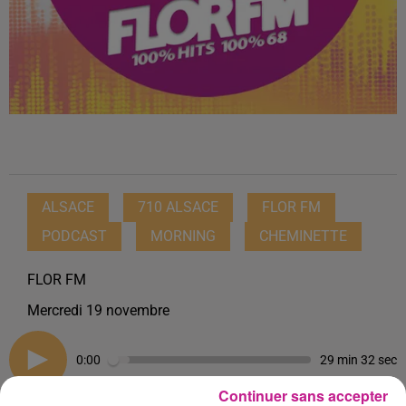
ALSACE
710 ALSACE
FLOR FM
PODCAST
MORNING
CHEMINETTE
FLOR FM
Mercredi 19 novembre
0:00
29 min 32 sec
Continuer sans accepter