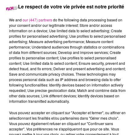
Le respect de votre vie privée est notre priorité
19 novembre 2025 - 29 min 32 sec
LE 7-10 DU 19 NOVEMBRE
We and
our (447) partners
do the following data processing based on
your consent and/or our legitimate interest: Store and/or access
information on a device; Use limited data to select advertising; Create
profiles for personalised advertising; Use profiles to select personalised
Retrouvez les meilleurs moments du 7-10 Alsace avec
advertising; Measure advertising performance; Measure content
Cheminette à Niderergheim
, la toirture de votre maison de A
performance; Understand audiences through statistics or combinations
of data from different sources; Develop and improve services; Create
à Z.
profiles to personalise content; Use profiles to select personalised
content; Use limited data to select content; Ensure security, prevent and
detect fraud, and fix errors; Deliver and present advertising and content;
Save and communicate privacy choices. These technologies may
process personal data such as IP address and browsing data to offer
following functionalities: Identify devices based on information actively
requested; Use precise geolocation data; Match and combine data from
other data sources; Link different devices; Identify devices based on
information transmitted automatically.
Vous pouvez accepter en cliquant sur "Accepter et fermer", ou affiner en
TITRES DIFFUSÉS
sélectionnant les finalités et/ou partenaires dans "Gérer mes choix".
Vous pouvez également refuser en cliquant sur "Continuer sans
accepter". Vos préférences ne s'appliqueront que pour ce site. Vous
pouvez mettre à jour vos choix, ou retirer votre consentement à tout