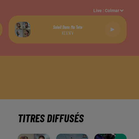
Live :
Colmar
Soleil Dans Ma Tete
KEEN'V
TITRES DIFFUSÉS