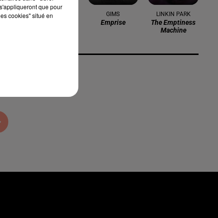
s'appliqueront que pour
MATWAY
GIMS
LINKIN PARK
les cookies" situé en
Waking Away
Emprise
The Emptiness
Machine