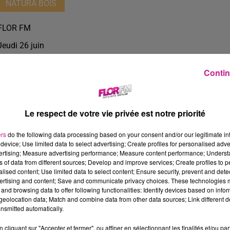
NATURA BOIS
FLOR FM
Jeudi 26 juin
Contin
Le respect de votre vie privée est notre priorité
ers
do the following data processing based on your consent and/or our legitimate int
device; Use limited data to select advertising; Create profiles for personalised adver
vertising; Measure advertising performance; Measure content performance; Unders
ns of data from different sources; Develop and improve services; Create profiles to 
alised content; Use limited data to select content; Ensure security, prevent and detect
ertising and content; Save and communicate privacy choices. These technologies
and browsing data to offer following functionalities: Identify devices based on infor
31 min 52 
eolocation data; Match and combine data from other data sources; Link different de
nsmitted automatically.
cliquant sur "Accepter et fermer", ou affiner en sélectionnant les finalités et/ou pa