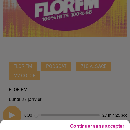
FLOR FM
PODSCAT
710 ALSACE
M2 COLOR
FLOR FM
Lundi 27 janvier
0:00
27 min 25 sec
Continuer sans accepter