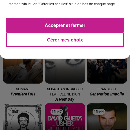
moment via le lien "Gérer les cookies" situé en bas de chaque page.
Accepter et fermer
ALEX WARREN
NAIKA
SHAKIRA
Gérer mes choix
Fever Dream
One Track Mind
Don't Wait Up
16h00
16h00
15h56
15h56
15h53
15h53
SLIMANE
SEBASTIAN INGROSSO
FRANGLISH
Premiere Fois
Generation Impolie
FEAT. CELINE DION
A New Day
15h51
15h51
15h47
15h47
15h44
15h44