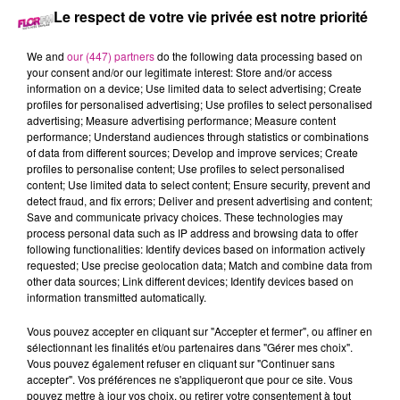
Le respect de votre vie privée est notre priorité
27 janvier 2025 - 27 min 25 sec
We and
our (447) partners
do the following data processing based on
LE 7-10 DU 27 JANVIER
your consent and/or our legitimate interest: Store and/or access
information on a device; Use limited data to select advertising; Create
profiles for personalised advertising; Use profiles to select personalised
Retrouvez les meilleurs moments du 7-10 Alsace avec
M2
advertising; Measure advertising performance; Measure content
Color
, votre façadier dans le Haut-Rhin.
performance; Understand audiences through statistics or combinations
of data from different sources; Develop and improve services; Create
profiles to personalise content; Use profiles to select personalised
content; Use limited data to select content; Ensure security, prevent and
detect fraud, and fix errors; Deliver and present advertising and content;
Save and communicate privacy choices. These technologies may
process personal data such as IP address and browsing data to offer
following functionalities: Identify devices based on information actively
requested; Use precise geolocation data; Match and combine data from
other data sources; Link different devices; Identify devices based on
information transmitted automatically.
TITRES DIFFUSÉS
Vous pouvez accepter en cliquant sur "Accepter et fermer", ou affiner en
sélectionnant les finalités et/ou partenaires dans "Gérer mes choix".
Vous pouvez également refuser en cliquant sur "Continuer sans
accepter". Vos préférences ne s'appliqueront que pour ce site. Vous
16h09
16h09
16h06
16h06
16h03
16h03
pouvez mettre à jour vos choix, ou retirer votre consentement à tout