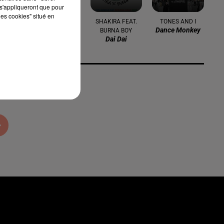
s'appliqueront que pour
les cookies" situé en
SLIMANE
SHAKIRA FEAT.
TONES AND I
Des Milliers De
Dance Monkey
BURNA BOY
Je T'aime
Dai Dai