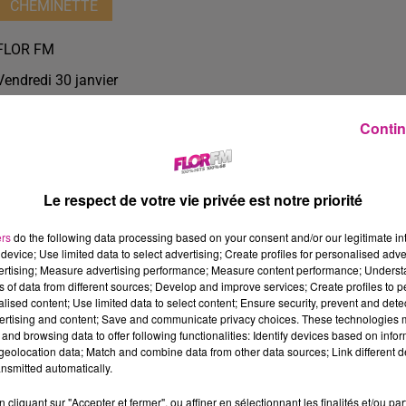
CHEMINETTE
FLOR FM
Vendredi 30 janvier
Contin
Le respect de votre vie privée est notre priorité
ers
do the following data processing based on your consent and/or our legitimate int
device; Use limited data to select advertising; Create profiles for personalised adver
vertising; Measure advertising performance; Measure content performance; Unders
ns of data from different sources; Develop and improve services; Create profiles to 
alised content; Use limited data to select content; Ensure security, prevent and detect
ertising and content; Save and communicate privacy choices. These technologies
and browsing data to offer following functionalities: Identify devices based on infor
33 min 33 
eolocation data; Match and combine data from other data sources; Link different de
nsmitted automatically.
cliquant sur "Accepter et fermer", ou affiner en sélectionnant les finalités et/ou pa