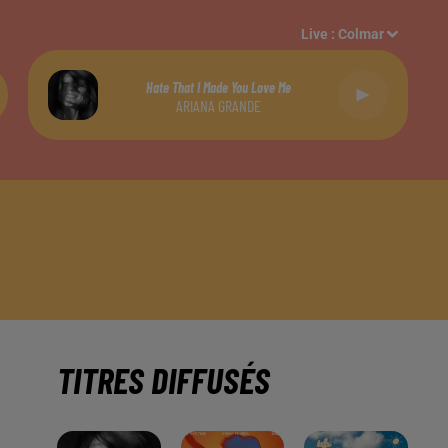
Live :
Colmar
Hate That I Made You Love Me
ARIANA GRANDE
TITRES DIFFUSÉS