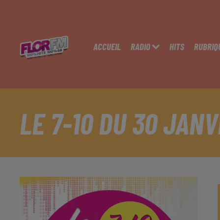
ACCUEIL
RADIO
HITS
RUBRIQ
LE 7-10 DU 30 JANV