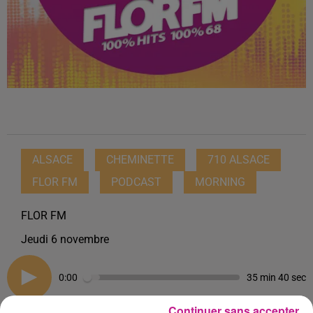
ALSACE
CHEMINETTE
710 ALSACE
FLOR FM
PODCAST
MORNING
FLOR FM
Jeudi 6 novembre
0:00
35 min 40 sec
Continuer sans accepter