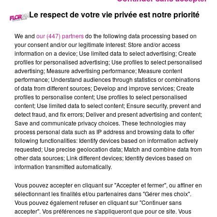
Le respect de votre vie privée est notre priorité
6 novembre 2025 - 35 min 40 sec
LE 7-10 DU 6 NOVEMBRE
We and
our (447) partners
do the following data processing based on
your consent and/or our legitimate interest: Store and/or access
information on a device; Use limited data to select advertising; Create
profiles for personalised advertising; Use profiles to select personalised
Retrouvez les meilleurs moments du 7-10 Alsace avec
advertising; Measure advertising performance; Measure content
Cheminette à Niderergheim
, la toirture de votre maison de A
performance; Understand audiences through statistics or combinations
à Z.
of data from different sources; Develop and improve services; Create
profiles to personalise content; Use profiles to select personalised
content; Use limited data to select content; Ensure security, prevent and
detect fraud, and fix errors; Deliver and present advertising and content;
Save and communicate privacy choices. These technologies may
process personal data such as IP address and browsing data to offer
following functionalities: Identify devices based on information actively
requested; Use precise geolocation data; Match and combine data from
other data sources; Link different devices; Identify devices based on
information transmitted automatically.
TITRES DIFFUSÉS
Vous pouvez accepter en cliquant sur "Accepter et fermer", ou affiner en
sélectionnant les finalités et/ou partenaires dans "Gérer mes choix".
Vous pouvez également refuser en cliquant sur "Continuer sans
accepter". Vos préférences ne s'appliqueront que pour ce site. Vous