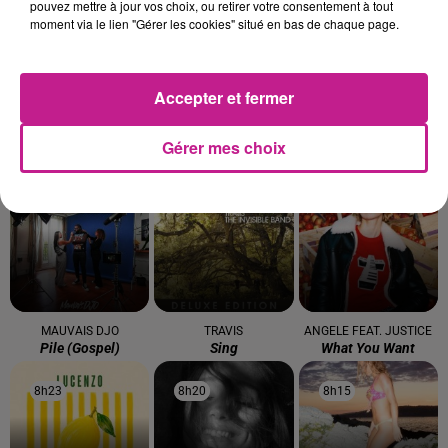
pouvez mettre à jour vos choix, ou retirer votre consentement à tout
8h47
8h47
8h44
8h44
8h36
8h36
moment via le lien "Gérer les cookies" situé en bas de chaque page.
Accepter et fermer
MUSE
SONNY FODERA
DAYSY
Gérer mes choix
Nightshift Superstar
All This Time
Pardon
8h33
8h33
8h30
8h30
8h26
8h26
MAUVAIS DJO
TRAVIS
ANGELE FEAT. JUSTICE
Pile (gospel)
Sing
What You Want
8h23
8h23
8h20
8h20
8h15
8h15