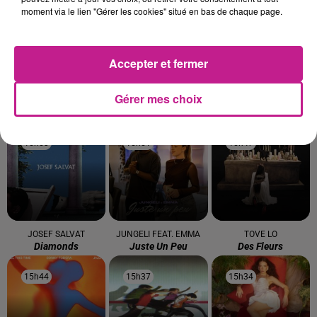
moment via le lien "Gérer les cookies" situé en bas de chaque page.
16h04
16h04
16h00
16h00
15h57
15h57
Accepter et fermer
Gérer mes choix
MILEY CYRUS
OFENBACH
JEREMY FREROT
Wrecking Ball
Four To The Floor
Frerot
15h53
15h53
15h51
15h51
15h47
15h47
JOSEF SALVAT
JUNGELI FEAT. EMMA
TOVE LO
Diamonds
Juste Un Peu
Des Fleurs
15h44
15h44
15h37
15h37
15h34
15h34