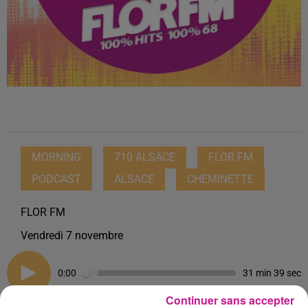
MORNING
710 ALSACE
FLOR FM
PODCAST
ALSACE
CHEMINETTE
FLOR FM
Vendredi 7 novembre
0:00
31 min 39 sec
Continuer sans accepter