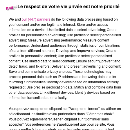
Le respect de votre vie privée est notre priorité
7 novembre 2025 - 31 min 39 sec
LE 7-10 DU 7 NOVEMBRE
We and
our (447) partners
do the following data processing based on
your consent and/or our legitimate interest: Store and/or access
information on a device; Use limited data to select advertising; Create
profiles for personalised advertising; Use profiles to select personalised
Retrouvez les meilleurs moments du 7-10 Alsace avec
advertising; Measure advertising performance; Measure content
Cheminette à Niderergheim
, la toirture de votre maison de A
performance; Understand audiences through statistics or combinations
of data from different sources; Develop and improve services; Create
à Z.
profiles to personalise content; Use profiles to select personalised
content; Use limited data to select content; Ensure security, prevent and
detect fraud, and fix errors; Deliver and present advertising and content;
Save and communicate privacy choices. These technologies may
process personal data such as IP address and browsing data to offer
following functionalities: Identify devices based on information actively
requested; Use precise geolocation data; Match and combine data from
other data sources; Link different devices; Identify devices based on
information transmitted automatically.
Vous pouvez accepter en cliquant sur "Accepter et fermer", ou affiner en
TITRES DIFFUSÉS
sélectionnant les finalités et/ou partenaires dans "Gérer mes choix".
Vous pouvez également refuser en cliquant sur "Continuer sans
accepter". Vos préférences ne s'appliqueront que pour ce site. Vous
pouvez mettre à jour vos choix, ou retirer votre consentement à tout