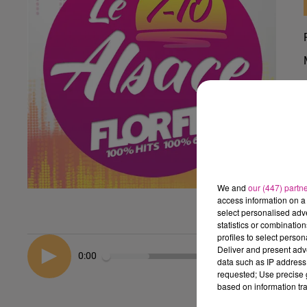
We and
our (447) partn
access information on a 
select personalised ad
statistics or combinatio
profiles to select person
Deliver and present adv
0:00
data such as IP address 
requested; Use precise g
based on information tra