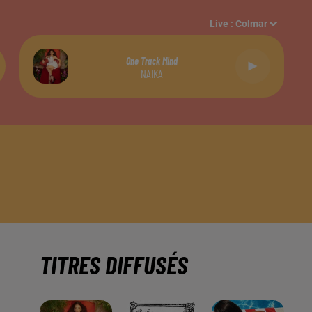
Live :
Colmar
One Track Mind
NAIKA
TITRES DIFFUSÉS