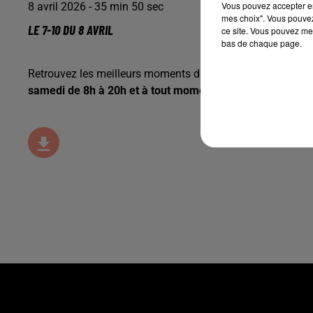
Vous pouvez accepter en 
8 avril 2026 - 35 min 50 sec
mes choix". Vous pouvez
LE 7-10 DU 8 AVRIL
ce site. Vous pouvez met
bas de chaque page.
Retrouvez les meilleurs moments du 7-10 Alsace avec
vot
samedi de 8h à 20h et à tout moment
ICI.