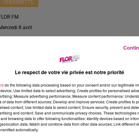
CHEMINETTE
FLOR FM
Mercredi 8 avril
Contin
Le respect de votre vie privée est notre priorité
ers
do the following data processing based on your consent and/or our legitimate int
device; Use limited data to select advertising; Create profiles for personalised adver
vertising; Measure advertising performance; Measure content performance; Unders
ns of data from different sources; Develop and improve services; Create profiles to 
alised content; Use limited data to select content; Ensure security, prevent and detect
ertising and content; Save and communicate privacy choices. These technologies
35 min 50 
and browsing data to offer following functionalities: Identify devices based on infor
eolocation data; Match and combine data from other data sources; Link different de
nsmitted automatically.