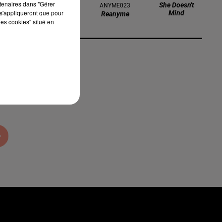
rtenaires dans "Gérer
Millions Dollar
She Doesn't
ANYME023
s'appliqueront que pour
Baby
Mind
Reanyme
les cookies" situé en