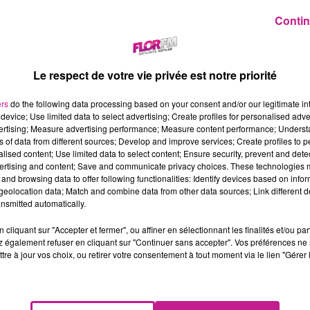
Contin
Le respect de votre vie privée est notre priorité
ers
do the following data processing based on your consent and/or our legitimate int
device; Use limited data to select advertising; Create profiles for personalised adver
vertising; Measure advertising performance; Measure content performance; Unders
ns of data from different sources; Develop and improve services; Create profiles to 
alised content; Use limited data to select content; Ensure security, prevent and detect
ertising and content; Save and communicate privacy choices. These technologies
and browsing data to offer following functionalities: Identify devices based on infor
eolocation data; Match and combine data from other data sources; Link different de
nsmitted automatically.
cliquant sur "Accepter et fermer", ou affiner en sélectionnant les finalités et/ou pa
 également refuser en cliquant sur "Continuer sans accepter". Vos préférences ne 
tre à jour vos choix, ou retirer votre consentement à tout moment via le lien "Gérer 
rry. Le couple vient d’accueillir son troisième enfant. C’est lors