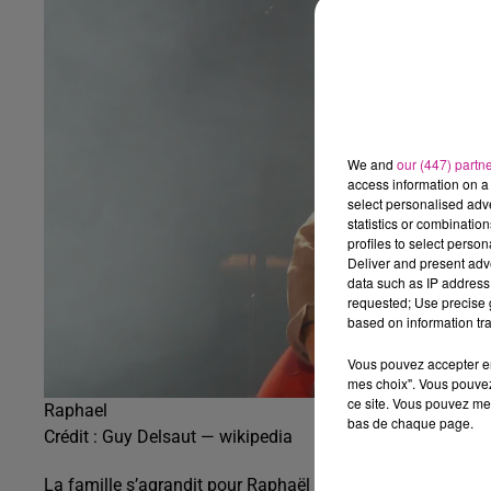
We and
our (447) partn
access information on a 
select personalised ad
statistics or combinatio
profiles to select person
Deliver and present adv
data such as IP address 
requested; Use precise g
based on information tra
Vous pouvez accepter en 
mes choix". Vous pouvez
ce site. Vous pouvez met
Raphael
bas de chaque page.
Crédit :
Guy Delsaut — wikipedia
La famille s’agrandit pour Raphaël et l’actrice Mélanie Thie