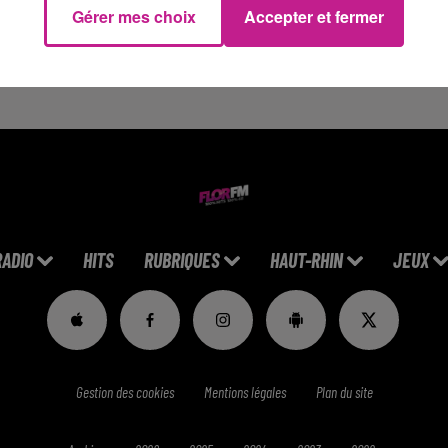
Gérer mes choix
Accepter et fermer
ortie de son nouvel album intitulé “Une autre vie”, que le chant
Pour le moment, ni le sexe, ni le prénom de l’enfant n’ont été
RADIO
HITS
RUBRIQUES
HAUT-RHIN
JEUX
Gestion des cookies
Mentions légales
Plan du site