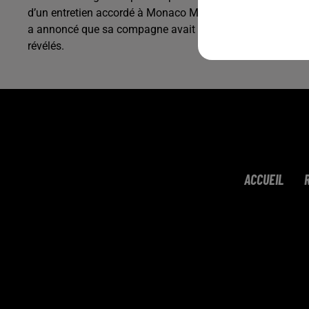
d’un entretien accordé à Monaco Matin, à l’occasion de la s
a annoncé que sa compagne avait « récemment » accouché. 
révélés.
ACCUEIL