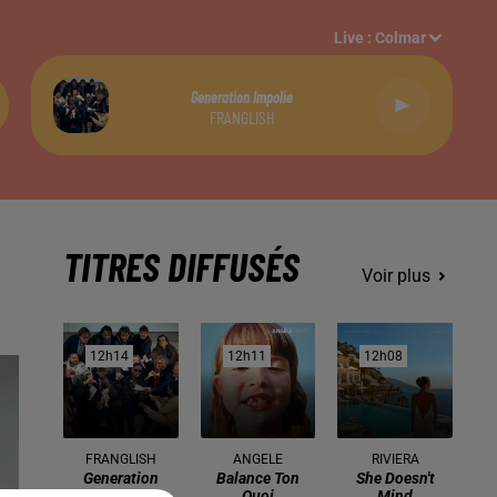
Live :
Colmar
Generation Impolie
FRANGLISH
TITRES DIFFUSÉS
Voir plus
12h14
12h14
12h11
12h11
12h08
12h08
FRANGLISH
ANGELE
RIVIERA
Generation
Balance Ton
She Doesn't
Impolie
Quoi
Mind