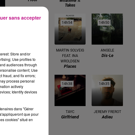
Whatever It
Takes
uer sans accepter
14h57
14h57
14h54
14h54
14h50
14h50
CLAUDIO CAPEO
MARTIN SOLVEIG
ANGELE
erest: Store and/or
Qu'est Ce Qu'il
Dis-Le
FEAT. INA
tising; Use profiles to
Me Restera?
WROLDSEN
tand audiences through
Places
personalise content; Use
 fraud, and fix errors;
 may process personal
14h46
14h46
14h38
14h38
14h35
14h35
mation actively
vices; Identify devices
rtenaires dans "Gérer
SHAKIRA FEAT.
TAYC
JEREMY FREROT
s'appliqueront que pour
Girlfriend
Adieu
BURNA BOY
les cookies" situé en
Dai Dai