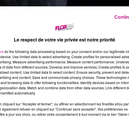
Contin
Le respect de votre vie privée est notre priorité
ers
do the following data processing based on your consent and/or our legitimate int
device; Use limited data to select advertising; Create profiles for personalised adver
vertising; Measure advertising performance; Measure content performance; Unders
ns of data from different sources; Develop and improve services; Create profiles to 
alised content; Use limited data to select content; Ensure security, prevent and detect
ertising and content; Save and communicate privacy choices. These technologies
and browsing data to offer following functionalities: Identify devices based on infor
eolocation data; Match and combine data from other data sources; Link different de
nsmitted automatically.
cliquant sur "Accepter et fermer", ou affiner en sélectionnant les finalités et/ou pa
 également refuser en cliquant sur "Continuer sans accepter". Vos préférences ne 
tre à jour vos choix, ou retirer votre consentement à tout moment via le lien "Gérer 