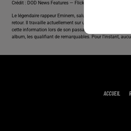
Crédit :
DOD News Features — Flickr
Le légendaire rappeur Eminem, salué par Dr. Dre comme le 
retour. Il travaille actuellement sur un nouvel album qui dev
cette information lors de son passage à l'émission de Jim
album, les qualifiant de remarquables. Pour l'instant, aucun
ACCUEIL