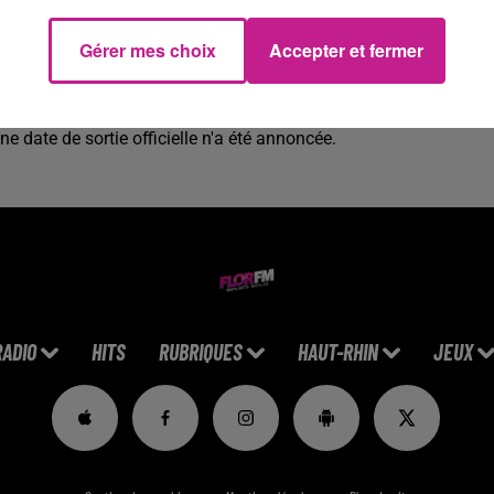
Gérer mes choix
Accepter et fermer
"meilleur rappeur de tous les temps", se prépare à faire son
rait voir le jour cette année. C'est Dr. Dre lui-même qui a révélé
my Kimmel. Il a également contribué à quelques titres de cet
e date de sortie officielle n'a été annoncée.
RADIO
HITS
RUBRIQUES
HAUT-RHIN
JEUX