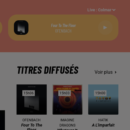
Live :
Colmar
Four To The Floor
OFENBACH
TITRES DIFFUSÉS
Voir plus
15h06
15h06
15h03
15h03
15h00
15h00
OFENBACH
IMAGINE
HATIK
Four To The
A L'imparfait
DRAGONS
Floor