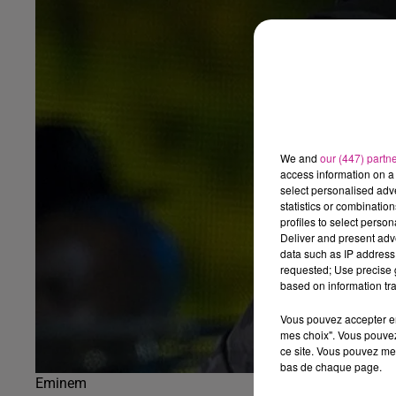
We and
our (447) partn
access information on a 
select personalised ad
statistics or combinatio
profiles to select person
Deliver and present adv
data such as IP address 
requested; Use precise g
based on information tra
Vous pouvez accepter en 
mes choix". Vous pouvez
ce site. Vous pouvez met
bas de chaque page.
Eminem