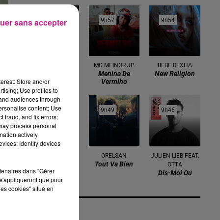
10h02
10h02
9h57
9h57
9h54
9h54
uer sans accepter
AMIR
MC MEINOR JP
BEBE REXHA
A L'imparfaite
Menina De
New Religion
erest: Store and/or
Vermlho
tising; Use profiles to
tand audiences through
personalise content; Use
9h51
9h51
9h49
9h49
9h46
9h46
 fraud, and fix errors;
 may process personal
mation actively
vices; Identify devices
BRUNO MARS
ORELSAN
JULIEN LIEB FEAT.
On My Soul
Tout Va Bien
OTTA
rtenaires dans "Gérer
Dis-Moi Ou
s'appliqueront que pour
les cookies" situé en