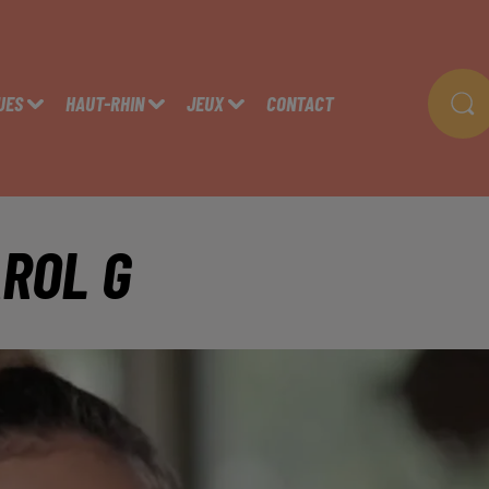
UES
HAUT-RHIN
JEUX
CONTACT
ROL G