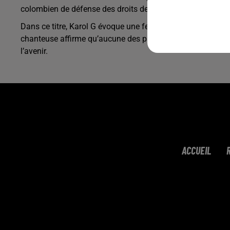
colombien de défense des droits des enfants estime que l
Dans ce titre, Karol G évoque une femme qu’elle décrit co
chanteuse affirme qu’aucune des paroles n’a été pensée pou
l’avenir.
ACCUEIL