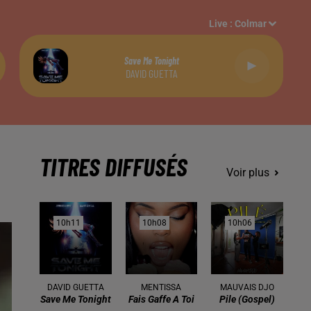
Live :
Colmar
Save Me Tonight
DAVID GUETTA
TITRES DIFFUSÉS
Voir plus
10h11
10h11
10h08
10h08
10h06
10h06
DAVID GUETTA
MENTISSA
MAUVAIS DJO
Save Me Tonight
Fais Gaffe A Toi
Pile (gospel)