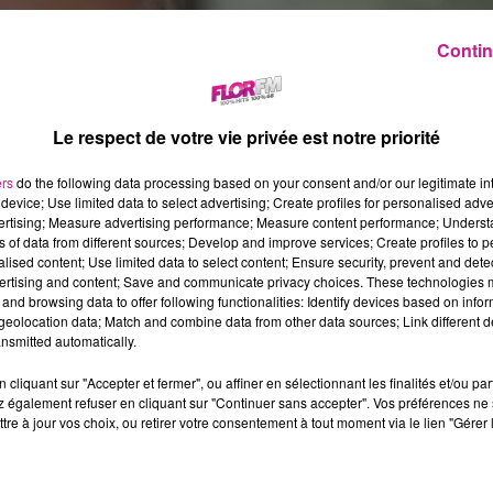
Contin
Le respect de votre vie privée est notre priorité
ers
do the following data processing based on your consent and/or our legitimate int
device; Use limited data to select advertising; Create profiles for personalised adver
vertising; Measure advertising performance; Measure content performance; Unders
ns of data from different sources; Develop and improve services; Create profiles to 
alised content; Use limited data to select content; Ensure security, prevent and detect
ertising and content; Save and communicate privacy choices. These technologies
and browsing data to offer following functionalities: Identify devices based on infor
eolocation data; Match and combine data from other data sources; Link different de
nsmitted automatically.
cliquant sur "Accepter et fermer", ou affiner en sélectionnant les finalités et/ou pa
 également refuser en cliquant sur "Continuer sans accepter". Vos préférences ne 
tre à jour vos choix, ou retirer votre consentement à tout moment via le lien "Gérer 
n nouveau single "+57", jugées offensantes. Un organisme