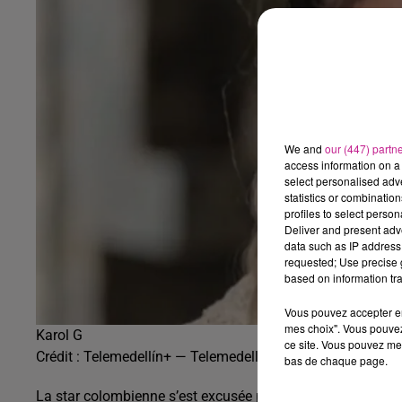
We and
our (447) partn
access information on a 
select personalised ad
statistics or combinatio
profiles to select person
Deliver and present adv
data such as IP address 
requested; Use precise g
based on information tra
Vous pouvez accepter en 
mes choix". Vous pouvez
Karol G
ce site. Vous pouvez met
Crédit :
Telemedellín+ — Telemedellin official channel
bas de chaque page.
La star colombienne s’est excusée pour les paroles de so