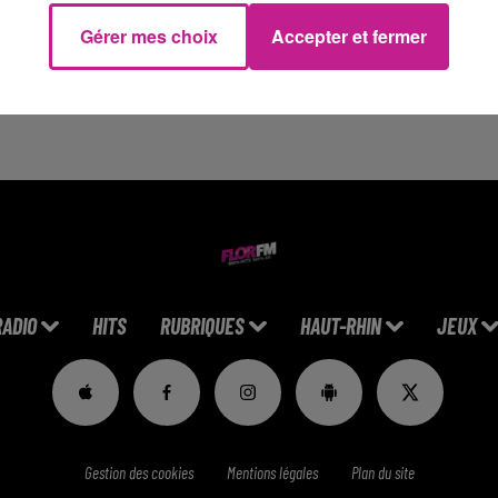
a chanson sexualise les mineures.
Gérer mes choix
Accepter et fermer
mme « mamacita (belle) depuis qu'elle a quatorze ans ». La
r sexualiser les mineures et promet d’être plus attentive à
RADIO
HITS
RUBRIQUES
HAUT-RHIN
JEUX
Gestion des cookies
Mentions légales
Plan du site