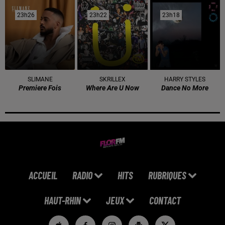
23h26
23h26
23h22
23h22
23h18
23h18
SLIMANE
SKRILLEX
HARRY STYLES
Premiere Fois
Where Are U Now
Dance No More
ACCUEIL
RADIO
HITS
RUBRIQUES
HAUT-RHIN
JEUX
CONTACT