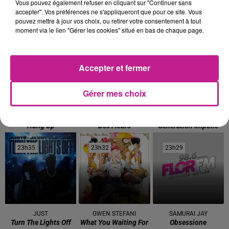
Vous pouvez également refuser en cliquant sur "Continuer sans
TITRES DIFFUSÉS
accepter". Vos préférences ne s'appliqueront que pour ce site. Vous
Voir plus
pouvez mettre à jour vos choix, ou retirer votre consentement à tout
moment via le lien "Gérer les cookies" situé en bas de chaque page.
23h44
23h44
23h40
23h40
23h38
23h38
Accepter et fermer
Gérer mes choix
MADONNA
TOVE LO
FRANGLISH
Hung Up
Des Fleurs
Generation Impolie
23h35
23h35
23h32
23h32
23h29
23h29
JUST
GWEN STEFANI
SAMURAI JAY
Turn The Lights Off
What You Waiting For
Obsessione