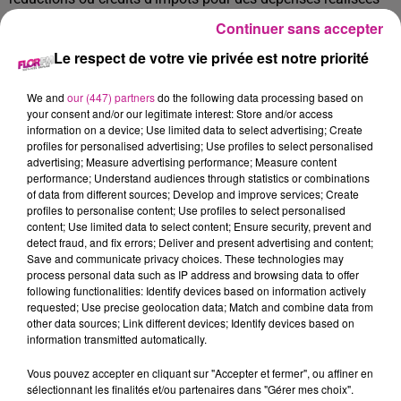
l'année dernière.
Continuer sans accepter
La deuxième raison pour recevoir un remboursement est que
Le respect de votre vie privée est notre priorité
vos prélèvements à la source, au cours de l'année 2022, ont
été supérieurs au montant final de l’impôt que vous devez
We and
our (447) partners
do the following data processing based on
your consent and/or our legitimate interest: Store and/or access
payer.
information on a device; Use limited data to select advertising; Create
15.6 millions de foyers français environ sont concernés.
profiles for personalised advertising; Use profiles to select personalised
advertising; Measure advertising performance; Measure content
performance; Understand audiences through statistics or combinations
of data from different sources; Develop and improve services; Create
Quel est le montant ?
profiles to personalise content; Use profiles to select personalised
content; Use limited data to select content; Ensure security, prevent and
La restitution s'élèvera à 844 euros en moyenne par foyer.
detect fraud, and fix errors; Deliver and present advertising and content;
MOntant évidemment variable selon les situations.
Save and communicate privacy choices. These technologies may
process personal data such as IP address and browsing data to offer
following functionalities: Identify devices based on information actively
requested; Use precise geolocation data; Match and combine data from
Comment percevoir ce remboursement ?
other data sources; Link different devices; Identify devices based on
information transmitted automatically.
Si vous êtes concerné, il n'y aura pas besoin d'effectuer des
démarches et le remboursement sera effectué
Vous pouvez accepter en cliquant sur "Accepter et fermer", ou affiner en
sélectionnant les finalités et/ou partenaires dans "Gérer mes choix".
automatiquement sur votre compte en banque.