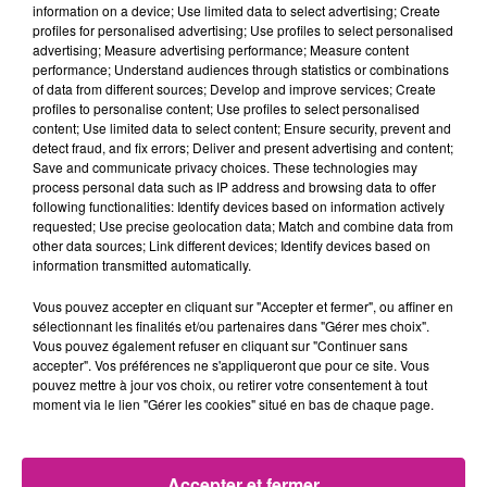
information on a device; Use limited data to select advertising; Create
profiles for personalised advertising; Use profiles to select personalised
Cet élément est masqué compte-tenu du refus du
advertising; Measure advertising performance; Measure content
dépôt de cookies que vous avez exprimé. Si vous
performance; Understand audiences through statistics or combinations
of data from different sources; Develop and improve services; Create
souhaitez l'afficher, merci de nous donner votre accord
profiles to personalise content; Use profiles to select personalised
en cliquant sur le bouton ci-dessous.
content; Use limited data to select content; Ensure security, prevent and
detect fraud, and fix errors; Deliver and present advertising and content;
Save and communicate privacy choices. These technologies may
Afficher l'élément
process personal data such as IP address and browsing data to offer
following functionalities: Identify devices based on information actively
TITRES DIFFUSÉS
Voir plus
requested; Use precise geolocation data; Match and combine data from
other data sources; Link different devices; Identify devices based on
information transmitted automatically.
12h53
12h53
12h50
12h50
12h47
12h47
Vous pouvez accepter en cliquant sur "Accepter et fermer", ou affiner en
sélectionnant les finalités et/ou partenaires dans "Gérer mes choix".
Vous pouvez également refuser en cliquant sur "Continuer sans
accepter". Vos préférences ne s'appliqueront que pour ce site. Vous
pouvez mettre à jour vos choix, ou retirer votre consentement à tout
moment via le lien "Gérer les cookies" situé en bas de chaque page.
KPOP DEMON HUNTERS
PHATS
ADELE CASTILLON
Free
Turn Around
Ete Avec Toi
Accepter et fermer