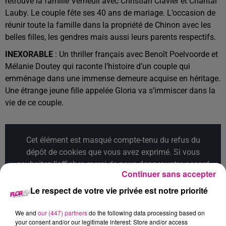
retrouve la famille Verneuil avec Christian Clavier et Chantal
Lauby. Le couple fête ses 40 ans de mariage. L’occasion de
réunir toute la famille dans la propriété de Chinon avec les
belles filles, les gendres mais aussi leurs parents respectifs.
INEXORABLE
: Un thriller français avec Benoît Poelvoorde et
Mélanie Doutey qui raconte l’histoire d’un couple qui
emménage dans une immense demeure acquise en héritage.
Une étrange jeune fille appelée Gloria va s’immiscer dans la
vie de ce couple.
Cet élément est masqué compte-tenu du refus du
dépôt de cookies que vous avez exprimé. Si vous
souhaitez l'afficher, merci de nous donner votre accord
Continuer sans accepter
en cliquant sur le bouton ci-dessous.
Le respect de votre vie privée est notre priorité
Afficher l'élément
We and
our (447) partners
do the following data processing based on
your consent and/or our legitimate interest: Store and/or access