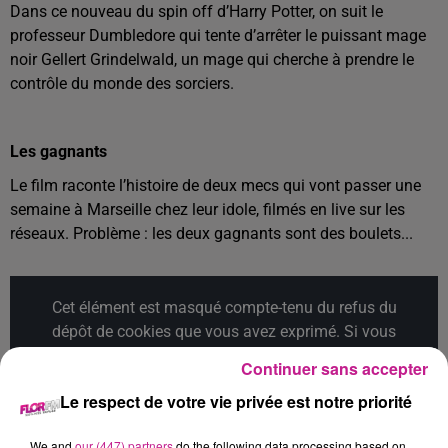
Dans ce nouveau du spin off d’Harry Potter,
on suit le
professeur Dumbledore qui tente d’arrêter le puissant mage
noir Gellert Grindelwald, un mage qui cherche à prendre le
contrôle du monde des sorciers.
Les gagnants
Le film raconte l’histoire de deux mecs qui vont passer une
semaine à Marseille chez leur idole, filmés en live sur les
réseaux. Problème : les deux gagnants sont des boulets...
Cet élément est masqué compte-tenu du refus du
dépôt de cookies que vous avez exprimé. Si vous
souhaitez l'afficher, merci de nous donner votre accord
Continuer sans accepter
en cliquant sur le bouton ci-dessous.
Le respect de votre vie privée est notre priorité
Afficher l'élément
We and
our (447) partners
do the following data processing based on