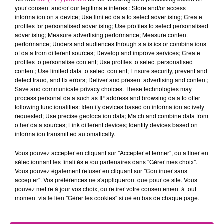
your consent and/or our legitimate interest: Store and/or access
information on a device; Use limited data to select advertising; Create
profiles for personalised advertising; Use profiles to select personalised
Cet élément est masqué compte-tenu du refus du
advertising; Measure advertising performance; Measure content
performance; Understand audiences through statistics or combinations
dépôt de cookies que vous avez exprimé. Si vous
of data from different sources; Develop and improve services; Create
souhaitez l'afficher, merci de nous donner votre accord
profiles to personalise content; Use profiles to select personalised
en cliquant sur le bouton ci-dessous.
content; Use limited data to select content; Ensure security, prevent and
detect fraud, and fix errors; Deliver and present advertising and content;
Save and communicate privacy choices. These technologies may
Afficher l'élément
process personal data such as IP address and browsing data to offer
following functionalities: Identify devices based on information actively
TITRES DIFFUSÉS
requested; Use precise geolocation data; Match and combine data from
Voir plus
other data sources; Link different devices; Identify devices based on
information transmitted automatically.
Vous pouvez accepter en cliquant sur "Accepter et fermer", ou affiner en
7h06
7h06
7h04
7h04
6h57
6h57
sélectionnant les finalités et/ou partenaires dans "Gérer mes choix".
Vous pouvez également refuser en cliquant sur "Continuer sans
accepter". Vos préférences ne s'appliqueront que pour ce site. Vous
pouvez mettre à jour vos choix, ou retirer votre consentement à tout
moment via le lien "Gérer les cookies" situé en bas de chaque page.
STYLETO
SHAKIRA FEAT. BURNA
SHAWN MENDES