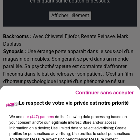
en cliquant sur le bouton ci-dessous.
Afficher l'élément
Backrooms :
Avec Chiwetel Ejiofor, Renate Reinsve, Mark
Duplass
Synopsis :
Une étrange porte apparaît dans le sous-sol d’un
magasin de meubles. Son gérant se perd dans un monde
parallèle. Sa psychothérapeute est contrainte d'affronter
l'inconnu dans le but de retrouver son patient . C’est un film
d’horreur psychologique inspiré d’un phénomène né sur
Internet, mis en scène par un réalisateur de 20 ans qui a fait
Continuer sans accepter
ses armes sur Youtube, Kane Parsons. Backrooms est en
Le respect de votre vie privée est notre priorité
passe d'être l'un des films les plus rentables de l’année
2026.
We and
our (447) partners
do the following data processing based on
your consent and/or our legitimate interest: Store and/or access
information on a device; Use limited data to select advertising; Create
profiles for personalised advertising; Use profiles to select personalised
Cet élément est masqué compte-tenu du refus du
advertising; Measure advertising performance; Measure content