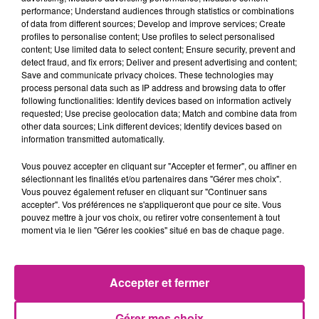
dépôt de cookies que vous avez exprimé. Si vous
performance; Understand audiences through statistics or combinations
souhaitez l'afficher, merci de nous donner votre accord
of data from different sources; Develop and improve services; Create
profiles to personalise content; Use profiles to select personalised
en cliquant sur le bouton ci-dessous.
content; Use limited data to select content; Ensure security, prevent and
detect fraud, and fix errors; Deliver and present advertising and content;
Afficher l'élément
Save and communicate privacy choices. These technologies may
process personal data such as IP address and browsing data to offer
following functionalities: Identify devices based on information actively
requested; Use precise geolocation data; Match and combine data from
Toys Story 5 :
Avec les voix de Jean-Philippe Puymartin
other data sources; Link different devices; Identify devices based on
(Woody), Richard Darbois (Buzz), Laura Felpin, Jean-Pascal
information transmitted automatically.
Zadi, Jonathan Cohen, Pierre Niney
Vous pouvez accepter en cliquant sur "Accepter et fermer", ou affiner en
Synopsis :
Buzz, Woody, Jessie et le reste de la bande
sélectionnant les finalités et/ou partenaires dans "Gérer mes choix".
verront leur travail remis en question lorsqu'ils découvriront
Vous pouvez également refuser en cliquant sur "Continuer sans
accepter". Vos préférences ne s'appliqueront que pour ce site. Vous
que ce qui obsède les enfants d'aujourd'hui s’appelle...
pouvez mettre à jour vos choix, ou retirer votre consentement à tout
l'électronique !
moment via le lien "Gérer les cookies" situé en bas de chaque page.
Cet élément est masqué compte-tenu du refus du
Accepter et fermer
dépôt de cookies que vous avez exprimé. Si vous
souhaitez l'afficher, merci de nous donner votre accord
Gérer mes choix