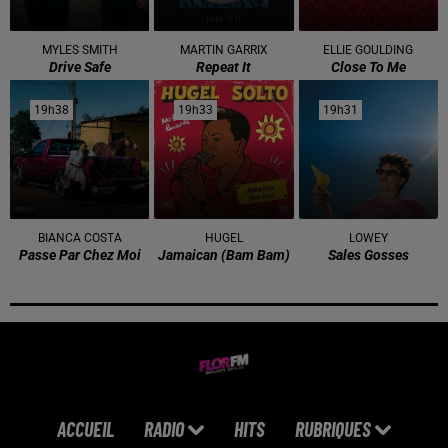
MYLES SMITH
MARTIN GARRIX
ELLIE GOULDING
Drive Safe
Repeat It
Close To Me
19h38
19h38
19h33
19h33
19h31
19h31
BIANCA COSTA
HUGEL
LOWEY
Passe Par Chez Moi
Jamaican (bam Bam)
Sales Gosses
ACCUEIL
RADIO
HITS
RUBRIQUES