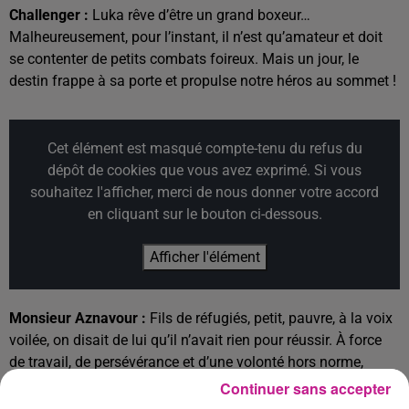
Challenger :
Luka rêve d’être un grand boxeur…
Malheureusement, pour l’instant, il n’est qu’amateur et doit
se contenter de petits combats foireux. Mais un jour, le
destin frappe à sa porte et propulse notre héros au sommet !
Cet élément est masqué compte-tenu du refus du
dépôt de cookies que vous avez exprimé. Si vous
souhaitez l'afficher, merci de nous donner votre accord
en cliquant sur le bouton ci-dessous.
Afficher l'élément
Monsieur Aznavour :
Fils de réfugiés, petit, pauvre, à la voix
voilée, on disait de lui qu’il n’avait rien pour réussir. À force
de travail, de persévérance et d’une volonté hors norme,
Charles Aznavour est devenu un monument de la chanson,
Continuer sans accepter
et un symbole de la culture française. Avec près de 1200