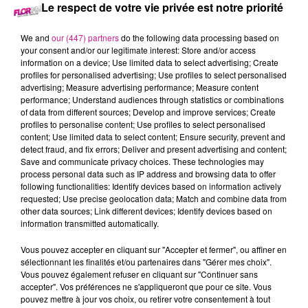
Le respect de votre vie privée est notre priorité
titres interprétés dans le monde entier et dans toutes les
langues, il a inspiré des générations entières. Découvrez le
We and
our (447) partners
do the following data processing based on
parcours exceptionnel et intemporel de MONSIEUR
your consent and/or our legitimate interest: Store and/or access
information on a device; Use limited data to select advertising; Create
AZNAVOUR.
profiles for personalised advertising; Use profiles to select personalised
advertising; Measure advertising performance; Measure content
performance; Understand audiences through statistics or combinations
of data from different sources; Develop and improve services; Create
Cet élément est masqué compte-tenu du refus du
profiles to personalise content; Use profiles to select personalised
dépôt de cookies que vous avez exprimé. Si vous
content; Use limited data to select content; Ensure security, prevent and
souhaitez l'afficher, merci de nous donner votre accord
detect fraud, and fix errors; Deliver and present advertising and content;
Save and communicate privacy choices. These technologies may
en cliquant sur le bouton ci-dessous.
process personal data such as IP address and browsing data to offer
following functionalities: Identify devices based on information actively
Afficher l'élément
requested; Use precise geolocation data; Match and combine data from
other data sources; Link different devices; Identify devices based on
information transmitted automatically.
TITRES DIFFUSÉS
Voir plus
Vous pouvez accepter en cliquant sur "Accepter et fermer", ou affiner en
sélectionnant les finalités et/ou partenaires dans "Gérer mes choix".
Vous pouvez également refuser en cliquant sur "Continuer sans
20h00
20h00
19h56
19h56
19h53
19h53
accepter". Vos préférences ne s'appliqueront que pour ce site. Vous
pouvez mettre à jour vos choix, ou retirer votre consentement à tout