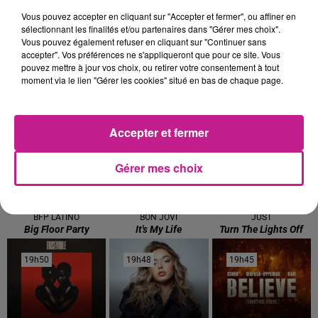
en cliquant sur le bouton ci-dessous.
Vous pouvez accepter en cliquant sur "Accepter et fermer", ou affiner en
sélectionnant les finalités et/ou partenaires dans "Gérer mes choix".
Afficher l'élément
Vous pouvez également refuser en cliquant sur "Continuer sans
accepter". Vos préférences ne s'appliqueront que pour ce site. Vous
pouvez mettre à jour vos choix, ou retirer votre consentement à tout
TITRES DIFFUSÉS
Voir plus
moment via le lien "Gérer les cookies" situé en bas de chaque page.
20h00
20h00
19h56
19h56
19h53
19h53
Accepter et fermer
Gérer mes choix
BFP LATINO
BON JOVI
JUST
Big Floor Party
It's My Life
Turn The Lights Off
19h50
19h50
19h48
19h48
19h45
19h45