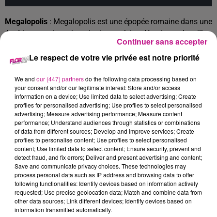
Megalopolis
: Megalopolis est une épopée romaine dans une
Amérique moderne imaginaire en pleine décadence. La ville
Continuer sans accepter
de New Rome doit absolument changer, ce qui crée un conflit
Le respect de votre vie privée est notre priorité
majeur entre César Catilina, artiste de génie ayant le pouvoir
d’arrêter le temps, et le maire archi-conservateur Franklyn
We and
our (447) partners
do the following data processing based on
Cicero. Le premier rêve d’un avenir utopique idéal alors que
your consent and/or our legitimate interest: Store and/or access
le second reste très attaché à un statu quo régressif
information on a device; Use limited data to select advertising; Create
protecteur de la cupidité, des privilèges et des milices
profiles for personalised advertising; Use profiles to select personalised
advertising; Measure advertising performance; Measure content
privées. La fille du maire et jet-setteuse Julia Cicero,
performance; Understand audiences through statistics or combinations
amoureuse de César Catilina, est tiraillée entre les deux
of data from different sources; Develop and improve services; Create
hommes et devra découvrir ce qui lui semble le meilleur pour
profiles to personalise content; Use profiles to select personalised
content; Use limited data to select content; Ensure security, prevent and
l’avenir de l’humanité.
detect fraud, and fix errors; Deliver and present advertising and content;
Save and communicate privacy choices. These technologies may
process personal data such as IP address and browsing data to offer
following functionalities: Identify devices based on information actively
Cet élément est masqué compte-tenu du refus du
requested; Use precise geolocation data; Match and combine data from
dépôt de cookies que vous avez exprimé. Si vous
other data sources; Link different devices; Identify devices based on
souhaitez l'afficher, merci de nous donner votre accord
information transmitted automatically.