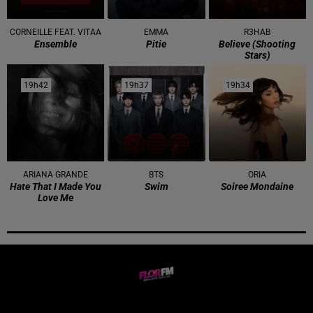
CORNEILLE FEAT. VITAA
EMMA
R3HAB
Ensemble
Pitie
Believe (shooting
Stars)
19h42
19h42
19h37
19h37
19h34
19h34
ARIANA GRANDE
BTS
ORIA
Hate That I Made You
Swim
Soiree Mondaine
Love Me