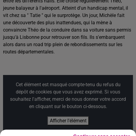
entre les différents halls. Elle croise régulièrement Théo,
jeune balayeur à l'aéroport. Atteint d'un handicap mental, il
vit chez sa " Tatie " qui le surprotège. Un jour, Michèle fait
une découverte des plus inattendues, qui la mène à
convaincre Théo de la conduire dans sa voiture sans permis
jusqu'à Lisbonne pour retrouver son fils. Ils s'embarquent
alors dans un road trip plein de rebondissements sur les
routes départementales.
Cet élément est masqué compte-tenu du refus du
dépôt de cookies que vous avez exprimé. Si vous
souhaitez l'afficher, merci de nous donner votre accord
en cliquant sur le bouton ci-dessous.
Afficher l'élément