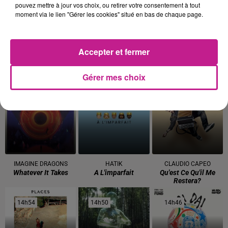
15h12
15h12
15h10
15h10
15h06
15h06
pouvez mettre à jour vos choix, ou retirer votre consentement à tout
moment via le lien "Gérer les cookies" situé en bas de chaque page.
Accepter et fermer
SOPRANO
JULIEN LIEB FEAT. OTTA
OFENBACH
Gérer mes choix
Dj
Dis-Moi Ou
Four To The Floor
15h03
15h03
15h00
15h00
14h57
14h57
IMAGINE DRAGONS
HATIK
CLAUDIO CAPEO
Whatever It Takes
A L'imparfait
Qu'est Ce Qu'il Me
Restera?
14h54
14h54
14h50
14h50
14h46
14h46