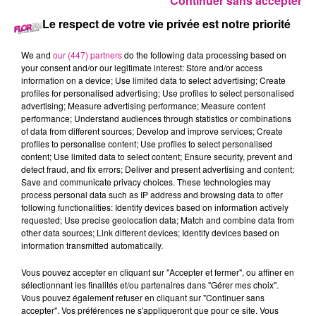
Continuer sans accepter
Les Gardiens de la Galaxie Vol. 3
: Notre bande de
Le respect de votre vie privée est notre priorité
marginaux favorite a quelque peu changé. Peter Quill, qui
pleure toujours la perte de Gamora, doit rassembler son
We and
our (447) partners
do the following data processing based on
équipe pour défendre l’univers et protéger l’un des siens. En
your consent and/or our legitimate interest: Store and/or access
cas d’échec, cette mission pourrait bien marquer la fin des
information on a device; Use limited data to select advertising; Create
profiles for personalised advertising; Use profiles to select personalised
Gardiens tels que nous les connaissons.
advertising; Measure advertising performance; Measure content
performance; Understand audiences through statistics or combinations
of data from different sources; Develop and improve services; Create
profiles to personalise content; Use profiles to select personalised
Cet élément est masqué compte-tenu du refus du
content; Use limited data to select content; Ensure security, prevent and
dépôt de cookies que vous avez exprimé. Si vous
detect fraud, and fix errors; Deliver and present advertising and content;
Save and communicate privacy choices. These technologies may
souhaitez l'afficher, merci de nous donner votre accord
process personal data such as IP address and browsing data to offer
en cliquant sur le bouton ci-dessous.
following functionalities: Identify devices based on information actively
requested; Use precise geolocation data; Match and combine data from
Afficher l'élément
other data sources; Link different devices; Identify devices based on
information transmitted automatically.
TITRES DIFFUSÉS
Voir plus
Vous pouvez accepter en cliquant sur "Accepter et fermer", ou affiner en
sélectionnant les finalités et/ou partenaires dans "Gérer mes choix".
Vous pouvez également refuser en cliquant sur "Continuer sans
accepter". Vos préférences ne s'appliqueront que pour ce site. Vous