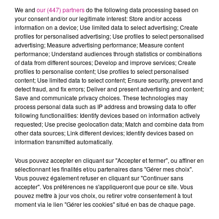
président. Mise de côté car jugée trop ringarde, Bernadette
We and
our (447) partners
do the following data processing based on
décide alors de prendre sa revanche en devenant une figure
your consent and/or our legitimate interest: Store and/or access
médiatique incontournable.
information on a device; Use limited data to select advertising; Create
profiles for personalised advertising; Use profiles to select personalised
advertising; Measure advertising performance; Measure content
performance; Understand audiences through statistics or combinations
of data from different sources; Develop and improve services; Create
Cet élément est masqué compte-tenu du refus du
profiles to personalise content; Use profiles to select personalised
dépôt de cookies que vous avez exprimé. Si vous
content; Use limited data to select content; Ensure security, prevent and
souhaitez l'afficher, merci de nous donner votre accord
detect fraud, and fix errors; Deliver and present advertising and content;
Save and communicate privacy choices. These technologies may
en cliquant sur le bouton ci-dessous.
process personal data such as IP address and browsing data to offer
following functionalities: Identify devices based on information actively
Afficher l'élément
requested; Use precise geolocation data; Match and combine data from
other data sources; Link different devices; Identify devices based on
information transmitted automatically.
TITRES DIFFUSÉS
Voir plus
Vous pouvez accepter en cliquant sur "Accepter et fermer", ou affiner en
sélectionnant les finalités et/ou partenaires dans "Gérer mes choix".
Vous pouvez également refuser en cliquant sur "Continuer sans
5h06
5h06
5h03
5h03
5h00
5h00
accepter". Vos préférences ne s'appliqueront que pour ce site. Vous
pouvez mettre à jour vos choix, ou retirer votre consentement à tout
moment via le lien "Gérer les cookies" situé en bas de chaque page.