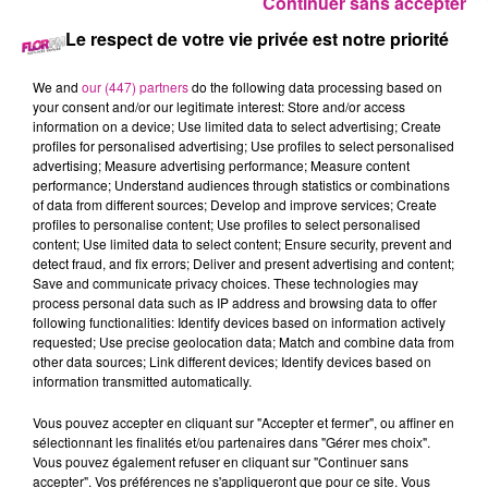
Continuer sans accepter
Citoyen d'honneur
: Samir Amin est un écrivain comblé, Prix
Nobel de littérature, qui vit à Paris, loin de son pays natal,
Le respect de votre vie privée est notre priorité
l'Algérie. Il refuse systématiquement toutes les invitations
qui lui sont faites. Jusqu'au jour où il décide d'accepter d'être
We and
our (447) partners
do the following data processing based on
your consent and/or our legitimate interest: Store and/or access
fait « Citoyen d'honneur » de Sidi Mimoun, la petite ville où il
information on a device; Use limited data to select advertising; Create
est né. Mais est-ce vraiment une bonne idée que de revoir les
profiles for personalised advertising; Use profiles to select personalised
habitants de cette ville, qui sont devenus, d'année en année,
advertising; Measure advertising performance; Measure content
performance; Understand audiences through statistics or combinations
les personnages de ses différents romans ?
of data from different sources; Develop and improve services; Create
profiles to personalise content; Use profiles to select personalised
content; Use limited data to select content; Ensure security, prevent and
detect fraud, and fix errors; Deliver and present advertising and content;
Cet élément est masqué compte-tenu du refus du
Save and communicate privacy choices. These technologies may
dépôt de cookies que vous avez exprimé. Si vous
process personal data such as IP address and browsing data to offer
following functionalities: Identify devices based on information actively
souhaitez l'afficher, merci de nous donner votre accord
requested; Use precise geolocation data; Match and combine data from
en cliquant sur le bouton ci-dessous.
other data sources; Link different devices; Identify devices based on
information transmitted automatically.
Afficher l'élément
Vous pouvez accepter en cliquant sur "Accepter et fermer", ou affiner en
sélectionnant les finalités et/ou partenaires dans "Gérer mes choix".
TITRES DIFFUSÉS
Voir plus
Vous pouvez également refuser en cliquant sur "Continuer sans
accepter". Vos préférences ne s'appliqueront que pour ce site. Vous