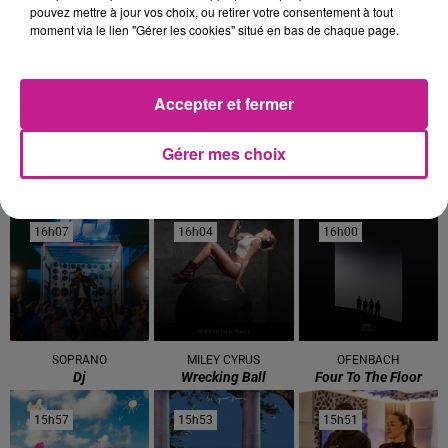
pouvez mettre à jour vos choix, ou retirer votre consentement à tout
moment via le lien "Gérer les cookies" situé en bas de chaque page.
16h21
16h21
16h13
16h13
16h10
16h10
Accepter et fermer
Gérer mes choix
AMIR
JUST
TIBZ
A L'imparfaite
Turn The Lights Off
Take Me Away
16h07
16h07
16h04
16h04
16h00
16h00
SOPRANO
MILEY CYRUS
OFENBACH
Dj
Wrecking Ball
Four To The Floor
15h57
15h57
15h53
15h53
15h51
15h51