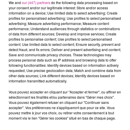
We and
our (447) partners
do the following data processing based on
your consent and/or our legitimate interest: Store and/or access
information on a device; Use limited data to select advertising; Create
profiles for personalised advertising; Use profiles to select personalised
Cet élément est masqué compte-tenu du refus du
advertising; Measure advertising performance; Measure content
dépôt de cookies que vous avez exprimé. Si vous
performance; Understand audiences through statistics or combinations
of data from different sources; Develop and improve services; Create
souhaitez l'afficher, merci de nous donner votre accord
profiles to personalise content; Use profiles to select personalised
en cliquant sur le bouton ci-dessous.
content; Use limited data to select content; Ensure security, prevent and
detect fraud, and fix errors; Deliver and present advertising and content;
Save and communicate privacy choices. These technologies may
Afficher l'élément
process personal data such as IP address and browsing data to offer
following functionalities: Identify devices based on information actively
TITRES DIFFUSÉS
requested; Use precise geolocation data; Match and combine data from
Voir plus
other data sources; Link different devices; Identify devices based on
information transmitted automatically.
Vous pouvez accepter en cliquant sur "Accepter et fermer", ou affiner en
20h00
20h00
19h56
19h56
19h53
19h53
sélectionnant les finalités et/ou partenaires dans "Gérer mes choix".
Vous pouvez également refuser en cliquant sur "Continuer sans
accepter". Vos préférences ne s'appliqueront que pour ce site. Vous
pouvez mettre à jour vos choix, ou retirer votre consentement à tout
moment via le lien "Gérer les cookies" situé en bas de chaque page.
BFP LATINO
BON JOVI
JUST