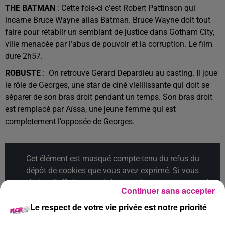
THE BATMAN
: Cette fois-ci c’est Robert Pattinson qui
incarne Bruce Wayne alias Batman. Bruce Wayne doit tout
faire pour rétablir un semblant de justice dans Gotham City,
ville menacée par l’abus de pouvoir et la corruption. Le film
dure 2h57.
ROBUSTE
: On retrouve Gérard Depardieu au casting. Il joue
le rôle de Georges, une star de ciné vieillissante qui doit se
séparer de son bras droit pendant un temps. Son bras droit
est remplacé par Aïssa, une jeune femme qui est
completement l’opposée de Georges.
Cet élément est masqué compte-tenu du refus du
dépôt de cookies que vous avez exprimé. Si vous
souhaitez l'afficher, merci de nous donner votre accord
Continuer sans accepter
en cliquant sur le bouton ci-dessous.
Le respect de votre vie privée est notre priorité
Afficher l'élément