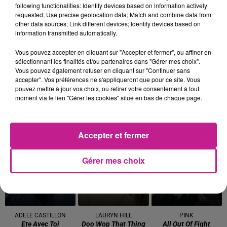
following functionalities: Identify devices based on information actively
requested; Use precise geolocation data; Match and combine data from
DJ YOUCEF
ORIA
MAUVAIS DJO
other data sources; Link different devices; Identify devices based on
La Vie
Soiree Mondaine
Pile (gospel)
information transmitted automatically.
22h00
22h00
21h56
21h56
21h53
21h53
Vous pouvez accepter en cliquant sur "Accepter et fermer", ou affiner en
sélectionnant les finalités et/ou partenaires dans "Gérer mes choix".
Vous pouvez également refuser en cliquant sur "Continuer sans
accepter". Vos préférences ne s'appliqueront que pour ce site. Vous
pouvez mettre à jour vos choix, ou retirer votre consentement à tout
moment via le lien "Gérer les cookies" situé en bas de chaque page.
ARIANA GRANDE
NAIKA
HUGEL
Hate That I Made You
One Track Mind
Jamaican (bam Bam)
Love Me
Accepter et fermer
21h50
21h50
21h47
21h47
21h43
21h43
Gérer mes choix
ADELE CASTILLON
LAURYN HILL
PINK
Ete Avec Toi
Doo Wop That Thing
All Out Of Fight