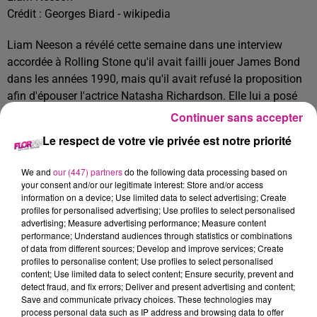
Crédit :
Georges Biard - wikipedia
Liam Neeson a révélé cette semaine dans une interview
accordée à Rolling Stone qu'il avait failli jouer James Bond
dans les années 1990, mais qu'il avait refusé la proposition
afin d'épouser l'actrice Natasha Richardson. Elle lui a posé
un ultimatum. S’il acceptait le rôle de James Bond, elle
Continuer sans accepter
refusait de se marier avec lui.
Le respect de votre vie privée est notre priorité
L’acteur de Taken pense qu’elle était un peu jalouse et que
les James Bond Girls étaient la raison de son refus.
We and
our (447) partners
do the following data processing based on
your consent and/or our legitimate interest: Store and/or access
TITRES DIFFUSÉS
information on a device; Use limited data to select advertising; Create
Voir plus
profiles for personalised advertising; Use profiles to select personalised
advertising; Measure advertising performance; Measure content
performance; Understand audiences through statistics or combinations
of data from different sources; Develop and improve services; Create
22h09
22h09
22h05
22h05
22h03
22h03
profiles to personalise content; Use profiles to select personalised
content; Use limited data to select content; Ensure security, prevent and
detect fraud, and fix errors; Deliver and present advertising and content;
Save and communicate privacy choices. These technologies may
process personal data such as IP address and browsing data to offer