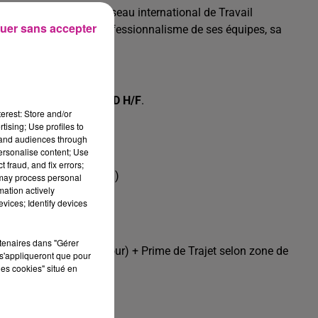
nes, Sofitex est un réseau international de Travail
uer sans accepter
 son succès sur le professionnalisme de ses équipes, sa
Publics, un
MACON VRD H/F
.
erest: Store and/or
ng terme.
tising; Use profiles to
tand audiences through
personalise content; Use
 fraud, and fix errors;
és, bordures, regards...)
 may process personal
mation actively
vices; Identify devices
g terme.
rtenaires dans "Gérer
ces + Panier (11.80€/jour) + Prime de Trajet selon zone de
s'appliqueront que pour
les cookies" situé en