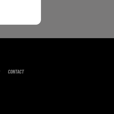
 missions.
andée.
xfdl.html
CONTACT