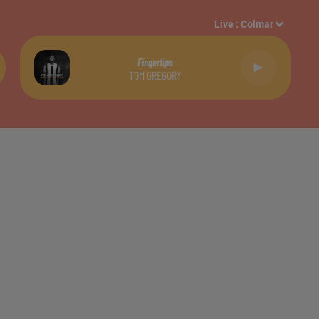
Live :
Colmar
Fingertips
TOM GREGORY