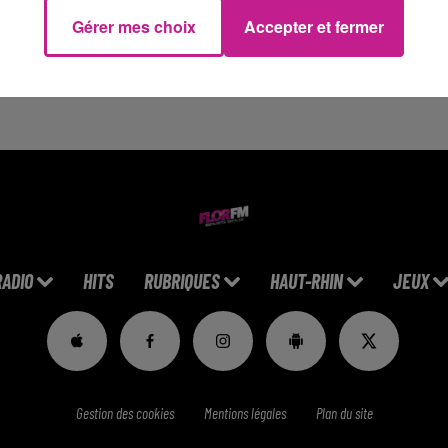
autonomie
et la
rigueur
sont nécessaires pour mener à bien ces
Gérer mes choix
Accepter et fermer
ssi, une expérience de 3 années sur un poste similaire est dem
us êtes désireux de vous insérer durablement dans une équipe.
tps://www.sofitex.fr/FR/offres-emploi-interim-cdi/detail-x8um9o
RADIO
HITS
RUBRIQUES
HAUT-RHIN
JEUX
Gestion des cookies
Mentions légales
Plan du site