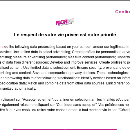
rt d'une expérience de plus de 35 ans dans les Ressources Humai
Contin
mporaire et de Placement en CDI. Sofitex fonde sa dynamique et
rte réactivité et sa proximité.
ESCRIPTION DE L'OFFRE
Le respect de votre vie privée est notre priorité
us recrutons pour notre partenaire Spécialisé dans les Travaux 
ers
do the following data processing based on your consent and/or our legitimate int
 démarrant cette mission, vous intégrerez une équipe pour du lo
device; Use limited data to select advertising; Create profiles for personalised adver
vertising; Measure advertising performance; Measure content performance; Unders
s missions seront les suivantes:
ns of data from different sources; Develop and improve services; Create profiles to 
Vous procédez à l'installation et à la sécurisation du chantier.
alised content; Use limited data to select content; Ensure security, prevent and detect
Vous réalisez divers travaux de maçonnerie de voirie (pose de pav
ertising and content; Save and communicate privacy choices. These technologies
and browsing data to offer following functionalities: Identify devices based on infor
Vous réalisez les branchements de réseaux.
eolocation data; Match and combine data from other data sources; Link different de
Vous effectuez les différents réglages et les mises à niveau.
nsmitted automatically.
 poste est à pourvoir DES QUE POSSIBLE en intérim pour du lon
cliquant sur "Accepter et fermer", ou affiner en sélectionnant les finalités et/ou pa
 taux horaire est à définir selon vos connaissances et compéten
 également refuser en cliquant sur "Continuer sans accepter". Vos préférences ne 
placement.
tre à jour vos choix, ou retirer votre consentement à tout moment via le lien "Gérer 
ROFIL RECHERCHÉ