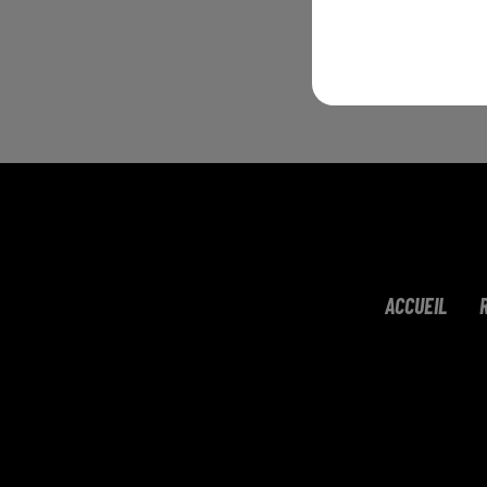
L'
Au
Vo
ht
ACCUEIL