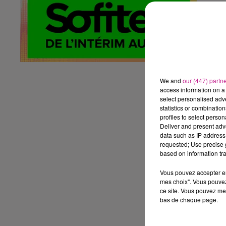
Fo
Te
fo
D
No
We and
our (447) partn
En
access information on a 
select personalised ad
Vo
statistics or combinatio
- 
profiles to select person
- 
Deliver and present adv
data such as IP address 
- 
requested; Use precise g
- 
based on information tra
Le
Vous pouvez accepter en 
Le
mes choix". Vous pouvez
dé
ce site. Vous pouvez met
bas de chaque page.
P