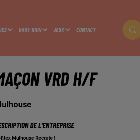
UES
HAUT-RHIN
JEUX
CONTACT
MAÇON VRD H/F
ulhouse
ESCRIPTION DE L'ENTREPRISE
fitex Mulhouse Recrute !