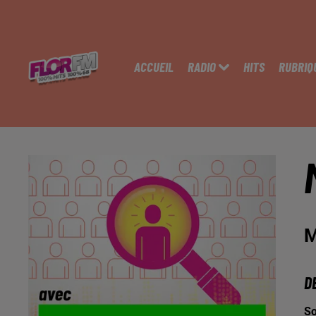
ACCUEIL
RADIO
HITS
RUBRIQ
M
D
So