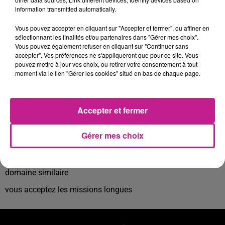
conduite de chariot avec CACES 1-3-5
information transmitted automatically.
chargement et déchargement de camions
Vous pouvez accepter en cliquant sur "Accepter et fermer", ou affiner en
sélectionnant les finalités et/ou partenaires dans "Gérer mes choix".
travail sur SAP
Vous pouvez également refuser en cliquant sur "Continuer sans
accepter". Vos préférences ne s'appliqueront que pour ce site. Vous
Horaires de journée / plages variables 7H30-8H30 et 11H45-
pouvez mettre à jour vos choix, ou retirer votre consentement à tout
13H45 avec départ possible à 17H
moment via le lien "Gérer les cookies" situé en bas de chaque page.
35H/semaine
PROFIL RECHERCHÉ
Accepter et fermer
vous êtes titulaire des CACES 1-3-5
Gérer mes choix
vous maîtrisez SAP
vous justifiez d'une première expérience réussie dans un
domaine similaire
vous acceptez les missions longues