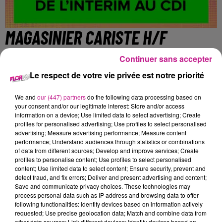
MAGASINIER CARISTE H/F
Continuer sans accepter
Colmar
Le respect de votre vie privée est notre priorité
We and
our (447) partners
do the following data processing based on
https://www.sofitex.fr/FR/offres-emploi-interim-cdi/detail-
your consent and/or our legitimate interest: Store and/or access
information on a device; Use limited data to select advertising; Create
up97b6e4tl.html
profiles for personalised advertising; Use profiles to select personalised
advertising; Measure advertising performance; Measure content
performance; Understand audiences through statistics or combinations
Nous recrutons pour l'un de nos clients un magasinier-
of data from different sources; Develop and improve services; Create
profiles to personalise content; Use profiles to select personalised
cariste H/F.
content; Use limited data to select content; Ensure security, prevent and
detect fraud, and fix errors; Deliver and present advertising and content;
Vos missions :
Save and communicate privacy choices. These technologies may
process personal data such as IP address and browsing data to offer
préparation de commandes
following functionalities: Identify devices based on information actively
reconditionnement
requested; Use precise geolocation data; Match and combine data from
other data sources; Link different devices; Identify devices based on