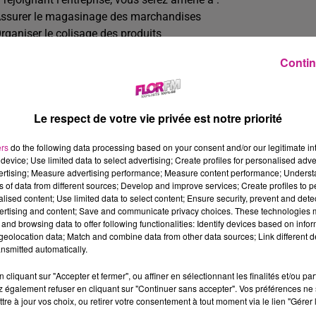
Assurer le magasinage des marchandises
Organiser le colisage des produits
Préparer les expéditions
Contin
Réceptionner les marchandises
Contrôler les entrées et sorties
Optimiser le rangement des stocks
Le respect de votre vie privée est notre priorité
Collaborer avec l'équipe logistique
Établir les documents d'expédition
ers
do the following data processing based on your consent and/or our legitimate int
raires : 35h00 hebdomadaire - horaires de journées flexibles su
device; Use limited data to select advertising; Create profiles for personalised adver
tre expérience en logistique, votre formation Bac à Bac2 et la ma
vertising; Measure advertising performance; Measure content performance; Unders
ns of data from different sources; Develop and improve services; Create profiles to 
namisme et volontarisme vous permettront de réussir dans cet
alised content; Use limited data to select content; Ensure security, prevent and detect
s avantages :
ertising and content; Save and communicate privacy choices. These technologies
Mode de travail collaboratif, basé sur l'autonomie et la responsab
and browsing data to offer following functionalities: Identify devices based on infor
eolocation data; Match and combine data from other data sources; Link different de
Opportunités de parcours professionnels adaptés à votre profil
nsmitted automatically.
Mutuelle d'entreprise et prévoyance santé
CET à 8%
cliquant sur "Accepter et fermer", ou affiner en sélectionnant les finalités et/ou pa
CSE, CSEC
 également refuser en cliquant sur "Continuer sans accepter". Vos préférences ne 
tre à jour vos choix, ou retirer votre consentement à tout moment via le lien "Gérer 
FASTT (garde d'enfant, aide au logement, location de véhicule.)