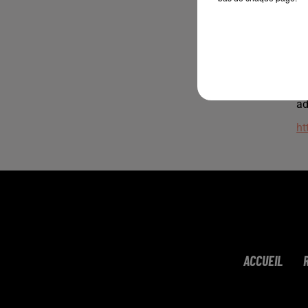
Si
- 
- 
- 
- 
No
ad
ht
ACCUEIL