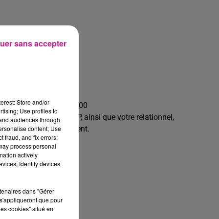
uer sans accepter
erest: Store and/or
r la tranche 07h00 - 19h00
tising; Use profiles to
îtrise souhaitée de SAP, ainsi que votre relationnel,
tand audiences through
personalise content; Use
te mission immédiatement.
 fraud, and fix errors;
 may process personal
ilité
mation actively
vices; Identify devices
rtenaires dans "Gérer
s'appliqueront que pour
les cookies" situé en