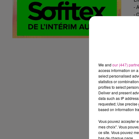
- 
- 
- 
- 
- 
- 
- 
- 
We and
our (447) partn
Ho
access information on a 
Vo
select personalised ad
statistics or combinatio
dy
profiles to select person
Vo
Deliver and present adv
- 
data such as IP address 
requested; Use precise g
- 
based on information tra
- 
- 
Vous pouvez accepter en 
- 
mes choix". Vous pouvez
ce site. Vous pouvez met
- 
bas de chaque page.