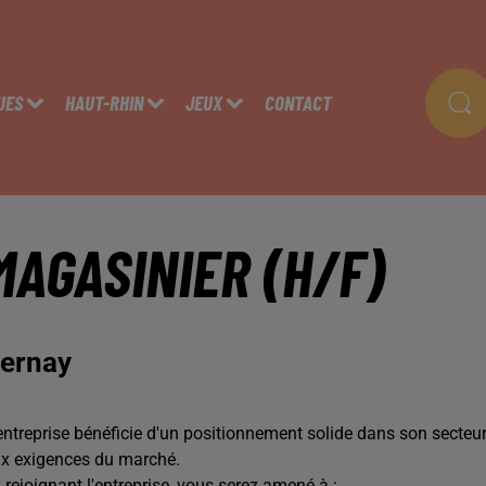
UES
HAUT-RHIN
JEUX
CONTACT
MAGASINIER (H/F)
ernay
entreprise bénéficie d'un positionnement solide dans son secteu
x exigences du marché.
 rejoignant l'entreprise, vous serez amené à :