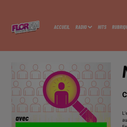
ACCUEIL
RADIO
HITS
RUBRIQ
C
L'
au
En