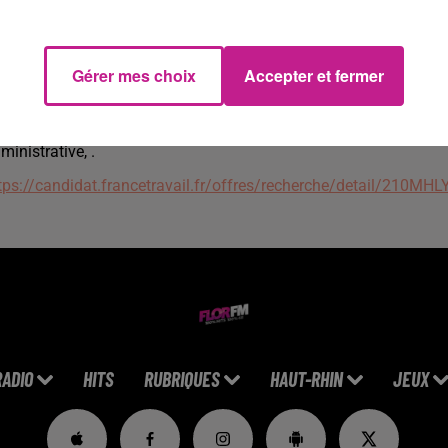
 votre candidature a retenu notre attention pour ce poste, voici
Un échange téléphonique préalable
Un entretien avec l'un de nos Agents de Talents
Gérer mes choix
Accepter et fermer
Si nécessaire, des évaluations ciblées (technique, personnalité, .
Un entretien avec le client
us assurons le pilotage de votre mission pour un parcours réussi
ministrative, .
tps://candidat.francetravail.fr/offres/recherche/detail/210MHL
RADIO
HITS
RUBRIQUES
HAUT-RHIN
JEUX