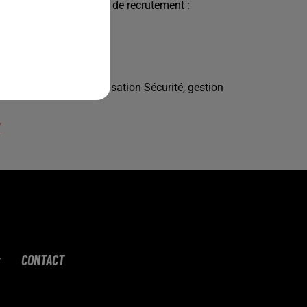
 les étapes du processus de recrutement :
)
 : Formation, sensibilisation Sécurité, gestion
Y
CONTACT