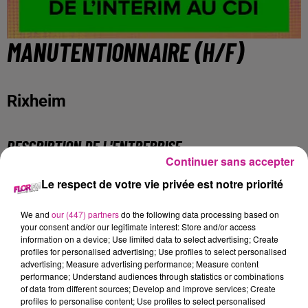
MANUTENTIONNAIRE (H/F)
Rixheim
DESCRIPTION DE L'ENTREPRISE
Continuer sans accepter
Sofitex Mulhouse - Logistique et Transports
Le respect de votre vie privée est notre priorité
Fort d'une expérience de plus de 30 ans dans les Ressources
Humaines, Sofitex est un réseau international de Travail
We and
our (447) partners
do the following data processing based on
Temporaire et de Placement en CDI. Sofitex fonde sa
your consent and/or our legitimate interest: Store and/or access
information on a device; Use limited data to select advertising; Create
dynamique et son succès sur le professionnalisme de ses
profiles for personalised advertising; Use profiles to select personalised
équipes, sa forte réactivité et sa proximité.
advertising; Measure advertising performance; Measure content
performance; Understand audiences through statistics or combinations
DESCRIPTION DE L'OFFRE
of data from different sources; Develop and improve services; Create
profiles to personalise content; Use profiles to select personalised