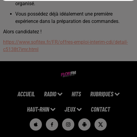
organisé.
Vous possédez déjà idéalement une première
expérience dans la préparation des commandes.
Alors candidatez !
https://www.sofitex.fr/FR/offres-emploi-interim-cdi/detail-
c5138t7imr.html
ACCUEIL
RADIO
HITS
RUBRIQUES
HAUT-RHIN
JEUX
CONTACT