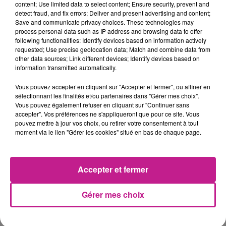
Nous recrutons pour l'un de nos clients, spécialisé dans le
content; Use limited data to select content; Ensure security, prevent and
domaine de la logistique sur le secteur de Rixheim,
detect fraud, and fix errors; Deliver and present advertising and content;
Save and communicate privacy choices. These technologies may
un
manutentionnaire H/F
.
process personal data such as IP address and browsing data to offer
following functionalities: Identify devices based on information actively
Vos missions :
requested; Use precise geolocation data; Match and combine data from
other data sources; Link different devices; Identify devices based on
Chargement / déchargement de containers (manuel)
information transmitted automatically.
Filmage manuel de palettes
Vous pouvez accepter en cliquant sur "Accepter et fermer", ou affiner en
Préparation de commandes
sélectionnant les finalités et/ou partenaires dans "Gérer mes choix".
Vous pouvez également refuser en cliquant sur "Continuer sans
Stockage des marchandises
accepter". Vos préférences ne s'appliqueront que pour ce site. Vous
pouvez mettre à jour vos choix, ou retirer votre consentement à tout
Les horaires sont variables.
moment via le lien "Gérer les cookies" situé en bas de chaque page.
Cette mission est à pourvoir en intérim en contrat à la
semaine.
Accepter et fermer
Pour les éléments de salaire, le taux horaire est de 11.88
euros.
Gérer mes choix
PROFIL RECHERCHÉ
Ponctuel, sérieux, vous êtes autonome, polyvalent et