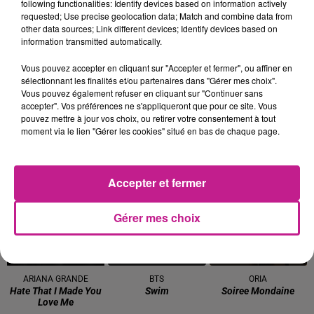
following functionalities: Identify devices based on information actively
BFP LATINO
BON JOVI
JUST
requested; Use precise geolocation data; Match and combine data from
Big Floor Party
It's My Life
Turn The Lights Off
other data sources; Link different devices; Identify devices based on
information transmitted automatically.
19h50
19h50
19h48
19h48
19h45
19h45
Vous pouvez accepter en cliquant sur "Accepter et fermer", ou affiner en
sélectionnant les finalités et/ou partenaires dans "Gérer mes choix".
Vous pouvez également refuser en cliquant sur "Continuer sans
accepter". Vos préférences ne s'appliqueront que pour ce site. Vous
pouvez mettre à jour vos choix, ou retirer votre consentement à tout
moment via le lien "Gérer les cookies" situé en bas de chaque page.
CORNEILLE FEAT. VITAA
EMMA
R3HAB
Ensemble
Pitie
Believe (shooting
Stars)
Accepter et fermer
19h42
19h42
19h37
19h37
19h34
19h34
Gérer mes choix
ARIANA GRANDE
BTS
ORIA
Hate That I Made You
Swim
Soiree Mondaine
Love Me