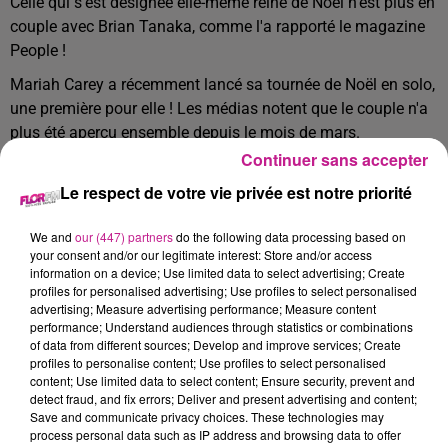
Celle qui s'est désignée elle-même reine de Noël n'est plus en
couple avec Brian Tanaka, comme l'a rapporté le magazine
People !
Mariah Carey a récemment lancé sa tournée de Noël en solo,
une première pour elle ! Les médias notent que le couple n'a
plus été aperçu ensemble depuis le mois de mars.
Continuer sans accepter
Mariah Carey et Brian Tanaka partageaient leur vie depuis
sept ans. Les représentants de la star ont décliné tout
Le respect de votre vie privée est notre priorité
commentaire à ce sujet.
We and
our (447) partners
do the following data processing based on
TITRES DIFFUSÉS
Voir plus
your consent and/or our legitimate interest: Store and/or access
information on a device; Use limited data to select advertising; Create
profiles for personalised advertising; Use profiles to select personalised
advertising; Measure advertising performance; Measure content
20h00
20h00
19h56
19h56
19h53
19h53
performance; Understand audiences through statistics or combinations
of data from different sources; Develop and improve services; Create
profiles to personalise content; Use profiles to select personalised
content; Use limited data to select content; Ensure security, prevent and
detect fraud, and fix errors; Deliver and present advertising and content;
Save and communicate privacy choices. These technologies may
process personal data such as IP address and browsing data to offer