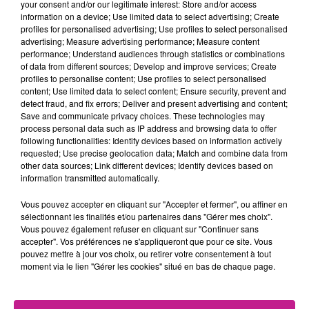
your consent and/or our legitimate interest: Store and/or access
consacrer à ses autres projets, notamment à son spectacle
information on a device; Use limited data to select advertising; Create
“A Queen is born”. Spectacle avec lequel elle est en pleine
profiles for personalised advertising; Use profiles to select personalised
advertising; Measure advertising performance; Measure content
tournée. Forcément elle manque de temps !
Elle précise
performance; Understand audiences through statistics or combinations
toutefois que l’expérience Star Ac a été fabuleuse et se dit
of data from different sources; Develop and improve services; Create
reconnaissante
profiles to personalise content; Use profiles to select personalised
content; Use limited data to select content; Ensure security, prevent and
Pour la production de la Star Academy, le défi s'annonce
detect fraud, and fix errors; Deliver and present advertising and content;
Save and communicate privacy choices. These technologies may
colossal. Il va falloir trouver la perle rare capable de lui
process personal data such as IP address and browsing data to offer
succéder
following functionalities: Identify devices based on information actively
requested; Use precise geolocation data; Match and combine data from
TITRES DIFFUSÉS
Voir plus
other data sources; Link different devices; Identify devices based on
information transmitted automatically.
Vous pouvez accepter en cliquant sur "Accepter et fermer", ou affiner en
10h11
10h11
10h07
10h07
10h04
10h04
sélectionnant les finalités et/ou partenaires dans "Gérer mes choix".
Vous pouvez également refuser en cliquant sur "Continuer sans
accepter". Vos préférences ne s'appliqueront que pour ce site. Vous
pouvez mettre à jour vos choix, ou retirer votre consentement à tout
moment via le lien "Gérer les cookies" situé en bas de chaque page.
ZAHO
DAVID GUETTA
TEMPER CITY