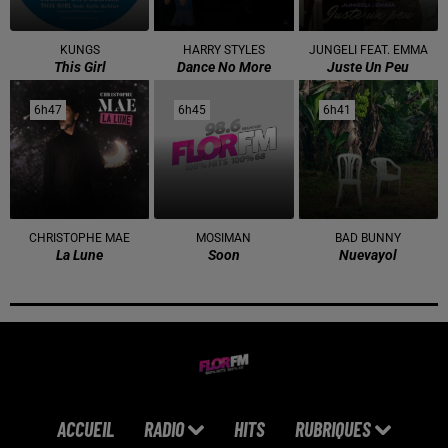
KUNGS
HARRY STYLES
JUNGELI FEAT. EMMA
This Girl
Dance No More
Juste Un Peu
6h47
6h47
6h45
6h45
6h41
6h41
CHRISTOPHE MAE
MOSIMAN
BAD BUNNY
La Lune
Soon
Nuevayol
ACCUEIL
RADIO
HITS
RUBRIQUES