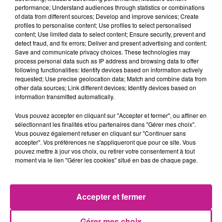
performance; Understand audiences through statistics or combinations
Mais ce que Cécile Wolfrom retient prinicpalement de cette
of data from different sources; Develop and improve services; Create
aventure c’est l’humanité et la solidarité.
“C’était un
profiles to personalise content; Use profiles to select personalised
content; Use limited data to select content; Ensure security, prevent and
magnifique souvenir, c’était incroyable! J’ai retenu surtout le
detect fraud, and fix errors; Deliver and present advertising and content;
côté humain. Les rencontres, l gens là bas qui ‘nont rien mais
Save and communicate privacy choices. These technologies may
qui vous donne tout et vous traite comme un membre de la
process personal data such as IP address and browsing data to offer
following functionalities: Identify devices based on information actively
famille alors que 5 minutes plutôt, ils ne vous connaissaient
requested; Use precise geolocation data; Match and combine data from
pas. Je retiens aussi l’importance d’être soudés. d’avoir une
other data sources; Link different devices; Identify devices based on
équipe avec laquelle l faute communiquer, s’adapter aux
information transmitted automatically.
autres et à toutes les situations difficiles. Ca forge le
Vous pouvez accepter en cliquant sur "Accepter et fermer", ou affiner en
caractère, ça forge le mental. L’aventure m’a permis de grandir
sélectionnant les finalités et/ou partenaires dans "Gérer mes choix".
et d’ouvrir encore plus mon esprit”
Vous pouvez également refuser en cliquant sur "Continuer sans
accepter". Vos préférences ne s'appliqueront que pour ce site. Vous
pouvez mettre à jour vos choix, ou retirer votre consentement à tout
moment via le lien "Gérer les cookies" situé en bas de chaque page.
La 20eme édition de Pékin Express débute ce soir avec
toujours Stéphane Rotenberg. Édition qui marquera le retour
des passagers mystères célèbres pour pimenter la course.
Accepter et fermer
On retrouvera Yoann Riou, Elodie Gossuin ou encore Norbert.
Le premier épisode sera diffusé à partir de 21h10 avec donc
Gérer mes choix