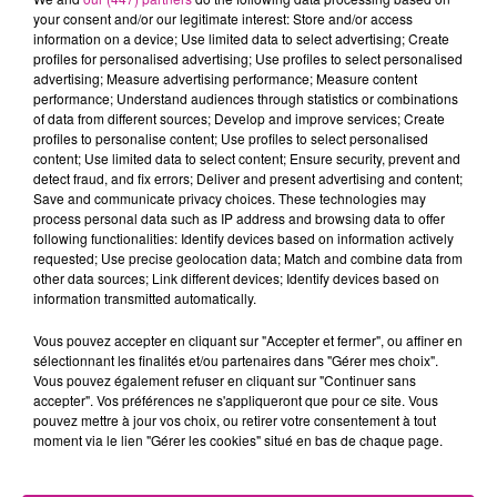
Nous recherchons pour notre client un MONTEUR H/F.
your consent and/or our legitimate interest: Store and/or access
Votre mission principale sera d'effectuer des opérations
information on a device; Use limited data to select advertising; Create
profiles for personalised advertising; Use profiles to select personalised
d'assemblage de pièces détachées selon un plan ou
advertising; Measure advertising performance; Measure content
nomenclature en respectant les règles de sécurité et les
performance; Understand audiences through statistics or combinations
spécifications techniques.
of data from different sources; Develop and improve services; Create
profiles to personalise content; Use profiles to select personalised
Pour cela, vous aura en charges:
content; Use limited data to select content; Ensure security, prevent and
detect fraud, and fix errors; Deliver and present advertising and content;
effectuer des opérations d'assemblage sur un poste de
Save and communicate privacy choices. These technologies may
process personal data such as IP address and browsing data to offer
montage en suivant un planning de production
following functionalities: Identify devices based on information actively
requested; Use precise geolocation data; Match and combine data from
récuperer et préparer les pièces détachées à monter
other data sources; Link different devices; Identify devices based on
suivant les nomenclatures
information transmitted automatically.
effectuer les actions de manutentions ( manuelles et
Vous pouvez accepter en cliquant sur "Accepter et fermer", ou affiner en
automatisées)
sélectionnant les finalités et/ou partenaires dans "Gérer mes choix".
Vous pouvez également refuser en cliquant sur "Continuer sans
Effectuer le montage selon plans et spécifications
accepter". Vos préférences ne s'appliqueront que pour ce site. Vous
techniques du client.
pouvez mettre à jour vos choix, ou retirer votre consentement à tout
moment via le lien "Gérer les cookies" situé en bas de chaque page.
assurer la traçabilité des appareils
signaler à sa hierarchie les écarts et tous les problèmes