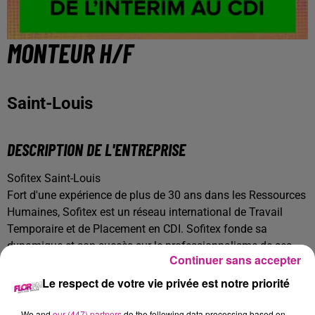
MONTEUR H/F
Saint-Louis
DESCRIPTION DE L'ENTREPRISE
Sofitex Saint-Louis
Fort d'une expérience de plus de 30 ans dans les Ressources
Humaines, Sofitex est un réseau international de Travail
Temporaire et de Placement en CDI. Sofitex fonde sa
dynamique et son succès sur le professionnalisme de ses
Continuer sans accepter
équipes, sa forte réactivité et sa proximité.
Le respect de votre vie privée est notre priorité
DESCRIPTION DE L'OFFRE
We and
our (447) partners
do the following data processing based on