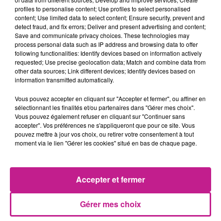
appelé “Billie Eilish” tout simplement.
profiles to personalise content; Use profiles to select personalised
TITRES DIFFUSÉS
content; Use limited data to select content; Ensure security, prevent and
Voir plus
detect fraud, and fix errors; Deliver and present advertising and content;
Save and communicate privacy choices. These technologies may
process personal data such as IP address and browsing data to offer
following functionalities: Identify devices based on information actively
19h57
19h57
19h53
19h53
19h50
19h50
requested; Use precise geolocation data; Match and combine data from
other data sources; Link different devices; Identify devices based on
information transmitted automatically.
Vous pouvez accepter en cliquant sur "Accepter et fermer", ou affiner en
sélectionnant les finalités et/ou partenaires dans "Gérer mes choix".
Vous pouvez également refuser en cliquant sur "Continuer sans
AMIR
DAVID GUETTA
NAIKA
accepter". Vos préférences ne s'appliqueront que pour ce site. Vous
A L'imparfaite
Save Me Tonight
One Track Mind
pouvez mettre à jour vos choix, ou retirer votre consentement à tout
moment via le lien "Gérer les cookies" situé en bas de chaque page.
19h47
19h47
19h43
19h43
19h40
19h40
Accepter et fermer
Gérer mes choix
MYLES SMITH
MARTIN GARRIX
ELLIE GOULDING