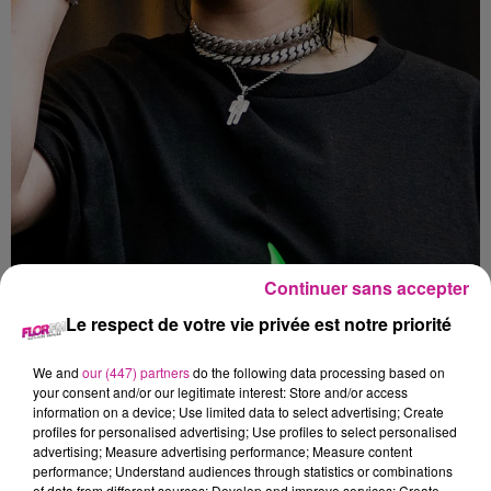
Continuer sans accepter
Le respect de votre vie privée est notre priorité
Crédit :
Wikimedia Commons
We and
our (447) partners
do the following data processing based on
Le 26 Février, vous pourrez découvrir le documentaire spécial
your consent and/or our legitimate interest: Store and/or access
information on a device; Use limited data to select advertising; Create
sur Billie Eilish via Apple TV. Mais la chanteuse ne s’arrête
profiles for personalised advertising; Use profiles to select personalised
pas là pour ce début d’année 2021. Le 11 Mai prochain, elle
advertising; Measure advertising performance; Measure content
sortira également un livre photo qui retrace sa vie, un livre
performance; Understand audiences through statistics or combinations
of data from different sources; Develop and improve services; Create