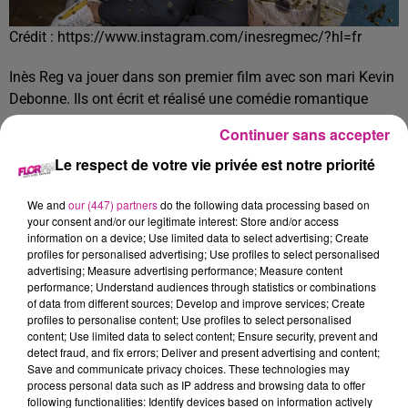
Crédit :
https://www.instagram.com/inesregmec/?hl=fr
Inès Reg va jouer dans son premier film avec son mari Kevin
Debonne. Ils ont écrit et réalisé une comédie romantique
appelée “Je te veux moi non plus”. L’histoire de Dylan et
Continuer sans accepter
Nina, meilleurs amis depuis toujours, qui pourraient enfin se
Le respect de votre vie privée est notre priorité
lancer dans une relation amoureuse. Le film sera disponible
le 26 mars sur Amazon Prime Video.
We and
our (447) partners
do the following data processing based on
TITRES DIFFUSÉS
your consent and/or our legitimate interest: Store and/or access
Voir plus
information on a device; Use limited data to select advertising; Create
profiles for personalised advertising; Use profiles to select personalised
advertising; Measure advertising performance; Measure content
performance; Understand audiences through statistics or combinations
15h34
15h34
15h31
15h31
15h27
15h27
of data from different sources; Develop and improve services; Create
profiles to personalise content; Use profiles to select personalised
content; Use limited data to select content; Ensure security, prevent and
detect fraud, and fix errors; Deliver and present advertising and content;
Save and communicate privacy choices. These technologies may
process personal data such as IP address and browsing data to offer
following functionalities: Identify devices based on information actively
NAIKA
JULIEN LIEB FEAT. OTTA
SLAYYYTER