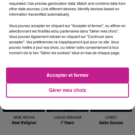
requested; Use precise geolocation data; Match and combine data from
One Track Mind
Dis-Moi Ou
Dance
other data sources; Link different devices; Identify devices based on
information transmitted automatically.
15h24
15h24
15h20
15h20
15h12
15h12
Vous pouvez accepter en cliquant sur "Accepter et fermer", ou affiner en
sélectionnant les finalités et/ou partenaires dans "Gérer mes choix".
Vous pouvez également refuser en cliquant sur "Continuer sans
accepter". Vos préférences ne s'appliqueront que pour ce site. Vous
pouvez mettre à jour vos choix, ou retirer votre consentement à tout
moment via le lien "Gérer les cookies" situé en bas de chaque page.
TEDDY SWIMS
SHAKIRA FEAT. BURNA
AMBRE
Mr Know It All
J'me Demande
BOY
Dai Dai
Accepter et fermer
15h10
15h10
15h06
15h06
15h03
15h03
Gérer mes choix
BEBE REXHA
LUKAS GRAHAM
LOWEY
New Religion
7 Years
Sales Gosses