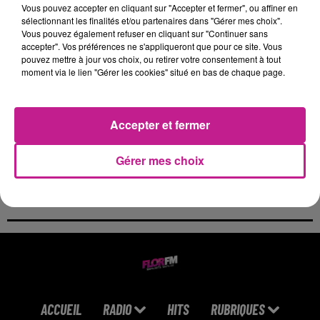
Vous pouvez accepter en cliquant sur "Accepter et fermer", ou affiner en
sélectionnant les finalités et/ou partenaires dans "Gérer mes choix".
THE BLACK EYED PEAS
BEBE REXHA
BOULEVARD DES AIRS
Vous pouvez également refuser en cliquant sur "Continuer sans
Hey Mama
New Religion
FEAT. CARBONNE
accepter". Vos préférences ne s'appliqueront que pour ce site. Vous
C'est Pas Si Facile
pouvez mettre à jour vos choix, ou retirer votre consentement à tout
moment via le lien "Gérer les cookies" situé en bas de chaque page.
4h35
4h35
4h32
4h32
4h28
4h28
Accepter et fermer
Gérer mes choix
PINKPANTHERESS
TEDDY SWIMS
RIHANNA
Stateside
Mr Know It All
Disturbia
ACCUEIL
RADIO
HITS
RUBRIQUES