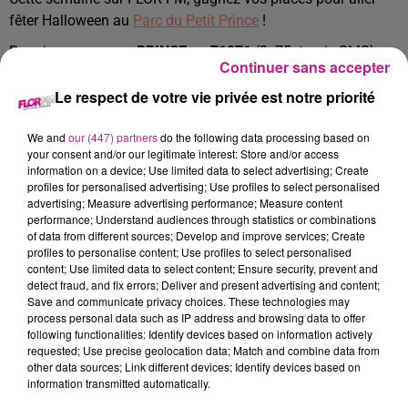
fêter Halloween au
Parc du Petit Prince
!
Pour jouer, envoyez
PRINCE
au
71071
(2x75ct+prix SMS)
Continuer sans accepter
TITRES DIFFUSÉS
Voir plus
Le respect de votre vie privée est notre priorité
We and
our (447) partners
do the following data processing based on
4h55
4h55
4h51
4h51
4h47
4h47
your consent and/or our legitimate interest: Store and/or access
information on a device; Use limited data to select advertising; Create
profiles for personalised advertising; Use profiles to select personalised
advertising; Measure advertising performance; Measure content
performance; Understand audiences through statistics or combinations
of data from different sources; Develop and improve services; Create
profiles to personalise content; Use profiles to select personalised
content; Use limited data to select content; Ensure security, prevent and
BORMIN'
LEWIS CAPALDI
MYLES SMITH
detect fraud, and fix errors; Deliver and present advertising and content;
Boys Don't Cry
Survive
Drive Safe
Save and communicate privacy choices. These technologies may
process personal data such as IP address and browsing data to offer
4h44
4h44
4h41
4h41
4h37
4h37
following functionalities: Identify devices based on information actively
requested; Use precise geolocation data; Match and combine data from
other data sources; Link different devices; Identify devices based on
information transmitted automatically.