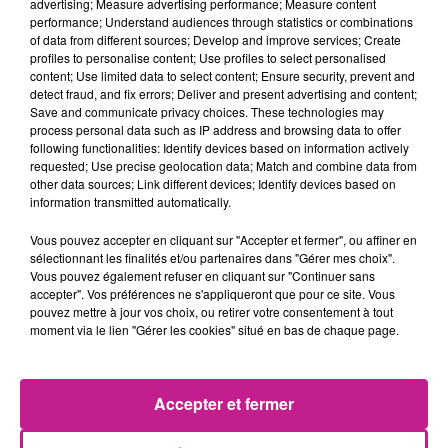
advertising; Measure advertising performance; Measure content
avec la cristallerie Daum, située en Lorraine pour fabriquer
performance; Understand audiences through statistics or combinations
un vase. C’est donc Gims lui-même qui a dessiné ce vase. Il
of data from different sources; Develop and improve services; Create
est disponible seulement en 8 exemplaires et vendu 20 000€.
profiles to personalise content; Use profiles to select personalised
content; Use limited data to select content; Ensure security, prevent and
TITRES DIFFUSÉS
Voir plus
detect fraud, and fix errors; Deliver and present advertising and content;
Save and communicate privacy choices. These technologies may
process personal data such as IP address and browsing data to offer
following functionalities: Identify devices based on information actively
9h23
9h23
9h19
9h19
9h12
9h12
requested; Use precise geolocation data; Match and combine data from
other data sources; Link different devices; Identify devices based on
information transmitted automatically.
Vous pouvez accepter en cliquant sur "Accepter et fermer", ou affiner en
sélectionnant les finalités et/ou partenaires dans "Gérer mes choix".
Vous pouvez également refuser en cliquant sur "Continuer sans
MARIAH CAREY
BRUNO MARS
DAFT PUNK
accepter". Vos préférences ne s'appliqueront que pour ce site. Vous
Fantazy
I Just Might
Get Lucky
pouvez mettre à jour vos choix, ou retirer votre consentement à tout
moment via le lien "Gérer les cookies" situé en bas de chaque page.
9h09
9h09
9h07
9h07
9h03
9h03
Accepter et fermer