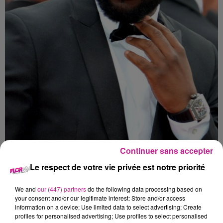
Continuer sans accepter
Le respect de votre vie privée est notre priorité
Crédit :
Wikimedia Commons
We and
our (447) partners
do the following data processing based on
your consent and/or our legitimate interest: Store and/or access
Le chanteur est très doué pour faire des hits mais aussi pour
information on a device; Use limited data to select advertising; Create
dessiner. Grâce à cette passion, Gims vient de collaborer
profiles for personalised advertising; Use profiles to select personalised