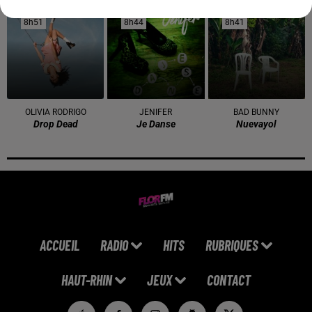
8h51
8h51
8h44
8h44
8h41
8h41
OLIVIA RODRIGO
JENIFER
BAD BUNNY
Drop Dead
Je Danse
Nuevayol
ACCUEIL
RADIO
HITS
RUBRIQUES
HAUT-RHIN
JEUX
CONTACT