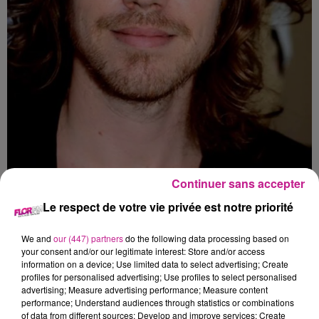
Continuer sans accepter
Le respect de votre vie privée est notre priorité
Crédit :
Wikimedia Commons
We and
our (447) partners
do the following data processing based on
your consent and/or our legitimate interest: Store and/or access
Une utilisatrice de Twitter a twitté “Julien Doré je peux pas te
information on a device; Use limited data to select advertising; Create
profiles for personalised advertising; Use profiles to select personalised
voir”. Le chanteur lui a alors répondu avec son second degré
advertising; Measure advertising performance; Measure content
légendaire : “Allume” sous entendu : “Allume la lumière”. Sa
performance; Understand audiences through statistics or combinations
réponse a été likée plus de 10 000 fois.
of data from different sources; Develop and improve services; Create