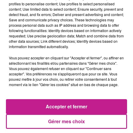
profiles to personalise content; Use profiles to select personalised
TITRES DIFFUSÉS
content; Use limited data to select content; Ensure security, prevent and
Voir plus
detect fraud, and fix errors; Deliver and present advertising and content;
Save and communicate privacy choices. These technologies may
process personal data such as IP address and browsing data to offer
following functionalities: Identify devices based on information actively
9h12
9h12
9h09
9h09
9h07
9h07
requested; Use precise geolocation data; Match and combine data from
other data sources; Link different devices; Identify devices based on
information transmitted automatically.
Vous pouvez accepter en cliquant sur "Accepter et fermer", ou affiner en
sélectionnant les finalités et/ou partenaires dans "Gérer mes choix".
Vous pouvez également refuser en cliquant sur "Continuer sans
3 CAFES GOURMANDS
ALEX WARREN
RIVIERA
accepter". Vos préférences ne s'appliqueront que pour ce site. Vous
A Nos Souvenirs
Fever Dream
She Doesn't Mind
pouvez mettre à jour vos choix, ou retirer votre consentement à tout
moment via le lien "Gérer les cookies" situé en bas de chaque page.
9h04
9h04
8h58
8h58
8h55
8h55
Accepter et fermer
Gérer mes choix
ORIA
GIMS
JULIAN PERRETTA
Soiree Mondaine
Soleil
I Cry