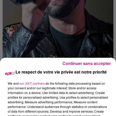
Continuer sans accepter
Le respect de votre vie privée est notre priorité
Crédit :
Wikimedia Commons
We and
our (447) partners
do the following data processing based on
Kendji vient d’annoncer qu’il partira en tournée dans toute la
your consent and/or our legitimate interest: Store and/or access
France avec le “Mi Vida Tour” à partir du mois d’Avril
information on a device; Use limited data to select advertising; Create
prochain. Il passera par le Zénith de Strasbourg le 12
profiles for personalised advertising; Use profiles to select personalised
advertising; Measure advertising performance; Measure content
Novembre 2021. La billetterie ouvre dès ce vendredi.
performance; Understand audiences through statistics or combinations
TITRES DIFFUSÉS
of data from different sources; Develop and improve services; Create
Voir plus
profiles to personalise content; Use profiles to select personalised