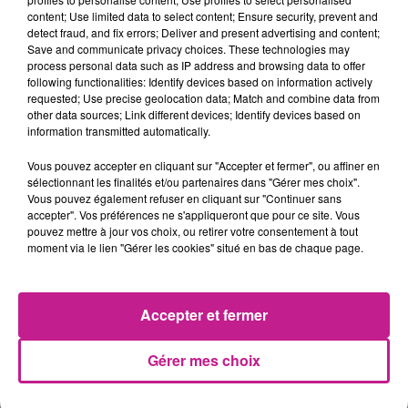
content; Use limited data to select content; Ensure security, prevent and
detect fraud, and fix errors; Deliver and present advertising and content;
Save and communicate privacy choices. These technologies may
5h44
5h44
5h41
5h41
5h37
5h37
process personal data such as IP address and browsing data to offer
following functionalities: Identify devices based on information actively
requested; Use precise geolocation data; Match and combine data from
other data sources; Link different devices; Identify devices based on
information transmitted automatically.
Vous pouvez accepter en cliquant sur "Accepter et fermer", ou affiner en
MARTIN GARRIX
BB BRUNES
TAYC
sélectionnant les finalités et/ou partenaires dans "Gérer mes choix".
Repeat It
Lalalove You
Girlfriend
Vous pouvez également refuser en cliquant sur "Continuer sans
accepter". Vos préférences ne s'appliqueront que pour ce site. Vous
5h35
5h35
5h31
5h31
5h29
5h29
pouvez mettre à jour vos choix, ou retirer votre consentement à tout
moment via le lien "Gérer les cookies" situé en bas de chaque page.
Accepter et fermer
MILEY CYRUS
CHRIS BROWN
TIBZ
Gérer mes choix
Younger You
Don't Wake Me Up
Take Me Away
5h26
5h26
5h22
5h22
5h18
5h18