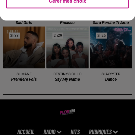
Gérer mes choix
BEBE REXHA
BIGFLO
DJ ANTOINE
Sad Girls
Picasso
Sara Perche Ti Amo
2h33
2h33
2h29
2h29
2h25
2h25
SLIMANE
DESTINY'S CHILD
SLAYYYTER
Premiere Fois
Say My Name
Dance
ACCUEIL
RADIO
HITS
RUBRIQUES