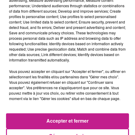
advertising; Measure advertising performance; Measure content
intraveineuse fait partie de son traitement contre le lupus,
performance; Understand audiences through statistics or combinations
of data from different sources; Develop and improve services; Create
une maladie auto immune contre laquelle elle se bat depuis
profiles to personalise content; Use profiles to select personalised
plusieurs années.
content; Use limited data to select content; Ensure security, prevent and
detect fraud, and fix errors; Deliver and present advertising and content;
TITRES DIFFUSÉS
Voir plus
Save and communicate privacy choices. These technologies may
process personal data such as IP address and browsing data to offer
following functionalities: Identify devices based on information actively
requested; Use precise geolocation data; Match and combine data from
2h50
2h50
2h48
2h48
2h44
2h44
other data sources; Link different devices; Identify devices based on
information transmitted automatically.
Vous pouvez accepter en cliquant sur "Accepter et fermer", ou affiner en
sélectionnant les finalités et/ou partenaires dans "Gérer mes choix".
Vous pouvez également refuser en cliquant sur "Continuer sans
accepter". Vos préférences ne s'appliqueront que pour ce site. Vous
DAYSY
SOUND OF LEGEND
SEAN PAUL
pouvez mettre à jour vos choix, ou retirer votre consentement à tout
Pardon
San Francisco
Never Gonna Be The
moment via le lien "Gérer les cookies" situé en bas de chaque page.
Same
2h41
2h41
2h38
2h38
2h36
2h36
Accepter et fermer