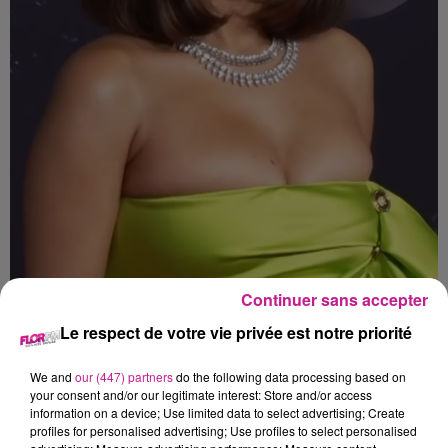
Continuer sans accepter
Le respect de votre vie privée est notre priorité
Crédit :
Wikimedia Commons
We and
our (447) partners
do the following data processing based on
Lors d’un live sur instagram, Selena Gomez est apparue avec
your consent and/or our legitimate interest: Store and/or access
information on a device; Use limited data to select advertising; Create
une intraveineuse dans le bras, ce qui n’a pas manqué de
profiles for personalised advertising; Use profiles to select personalised
rendre les fans de Selena Gomez inquiets. Enfaite cette