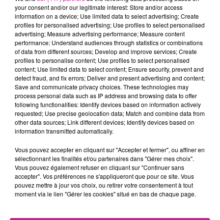
besoin de retrouver une seconde jeunesse. La restauration
your consent and/or our legitimate interest: Store and/or access
est estimée à 240 00 euros.
Lorsque les fonds seront réunis,
information on a device; Use limited data to select advertising; Create
profiles for personalised advertising; Use profiles to select personalised
l'Ecomusée utilisera réellement le séchoir. Le tabac y sera à
advertising; Measure advertising performance; Measure content
nv séché pour expliquer au public l'histoire de cette activité.
performance; Understand audiences through statistics or combinations
of data from different sources; Develop and improve services; Create
Le loto du patrimoine, opération portée par Stéphane Bern
profiles to personalise content; Use profiles to select personalised
existe depuis 2 ans. En 2019, près de 25 millions d'euros ont
content; Use limited data to select content; Ensure security, prevent and
detect fraud, and fix errors; Deliver and present advertising and content;
été récoltés 170 sites sont sauvés ou sur le point de l'être.
Save and communicate privacy choices. These technologies may
TITRES DIFFUSÉS
process personal data such as IP address and browsing data to offer
Voir plus
following functionalities: Identify devices based on information actively
requested; Use precise geolocation data; Match and combine data from
other data sources; Link different devices; Identify devices based on
information transmitted automatically.
14h57
14h57
14h54
14h54
14h50
14h50
Vous pouvez accepter en cliquant sur "Accepter et fermer", ou affiner en
sélectionnant les finalités et/ou partenaires dans "Gérer mes choix".
Vous pouvez également refuser en cliquant sur "Continuer sans
accepter". Vos préférences ne s'appliqueront que pour ce site. Vous
pouvez mettre à jour vos choix, ou retirer votre consentement à tout
moment via le lien "Gérer les cookies" situé en bas de chaque page.
CLAUDIO CAPEO
MARTIN SOLVEIG FEAT.
ANGELE
Qu'est Ce Qu'il Me
Dis-Le
INA WROLDSEN
Restera?
Places