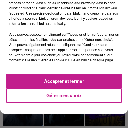
process personal data such as IP address and browsing data to offer
following functionalities: Identify devices based on information actively
requested; Use precise geolocation data; Match and combine data from
other data sources; Link different devices; Identify devices based on
information transmitted automatically.
BEYONCE
RIVIERA
BAD BUNNY
Check On It
She Doesn't Mind
Nuevayol
Vous pouvez accepter en cliquant sur "Accepter et fermer", ou affiner en
sélectionnant les finalités et/ou partenaires dans "Gérer mes choix".
12h57
12h57
12h54
12h54
12h50
12h50
Vous pouvez également refuser en cliquant sur "Continuer sans
accepter". Vos préférences ne s'appliqueront que pour ce site. Vous
pouvez mettre à jour vos choix, ou retirer votre consentement à tout
moment via le lien "Gérer les cookies" situé en bas de chaque page.
HUGEL
HARRY STYLES
SHY'M
Accepter et fermer
Jamaican (bam Bam)
Dance No More
Femme De Couleur
Gérer mes choix
12h47
12h47
12h36
12h36
12h33
12h33