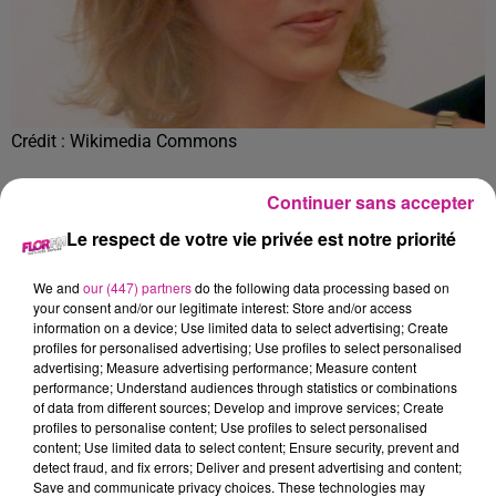
Crédit :
Wikimedia Commons
La chanteuse et actrice qui a accouché il y a quelques
Continuer sans accepter
semaines a annoncé son retour en 2021 dans la série de TF1
Le respect de votre vie privée est notre priorité
“Demain nous appartient”. Elle avait quitté la série en Juin
2019. On ne connaît pas encore la date de son retour, il faut
We and
our (447) partners
do the following data processing based on
attendre que les scénaristes aient le temps d’écrire son
your consent and/or our legitimate interest: Store and/or access
retour.
information on a device; Use limited data to select advertising; Create
profiles for personalised advertising; Use profiles to select personalised
TITRES DIFFUSÉS
Voir plus
advertising; Measure advertising performance; Measure content
performance; Understand audiences through statistics or combinations
of data from different sources; Develop and improve services; Create
profiles to personalise content; Use profiles to select personalised
content; Use limited data to select content; Ensure security, prevent and
13h10
13h10
13h07
13h07
13h04
13h04
detect fraud, and fix errors; Deliver and present advertising and content;
Save and communicate privacy choices. These technologies may