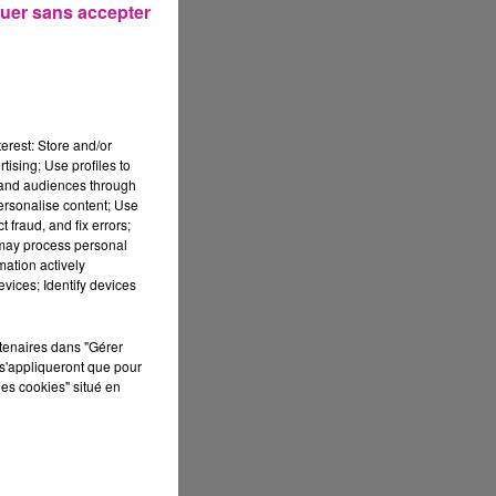
uer sans accepter
erest: Store and/or
tising; Use profiles to
tand audiences through
personalise content; Use
 fraud, and fix errors;
 may process personal
mation actively
vices; Identify devices
rtenaires dans "Gérer
s'appliqueront que pour
0h
les cookies" situé en