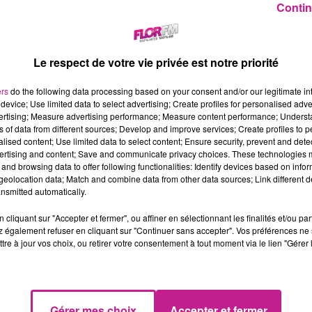
Contin
Le respect de votre vie privée est notre priorité
ers
do the following data processing based on your consent and/or our legitimate int
device; Use limited data to select advertising; Create profiles for personalised adver
vertising; Measure advertising performance; Measure content performance; Unders
ns of data from different sources; Develop and improve services; Create profiles to 
alised content; Use limited data to select content; Ensure security, prevent and detect
ertising and content; Save and communicate privacy choices. These technologies
and browsing data to offer following functionalities: Identify devices based on infor
eolocation data; Match and combine data from other data sources; Link different de
nsmitted automatically.
cliquant sur "Accepter et fermer", ou affiner en sélectionnant les finalités et/ou pa
 également refuser en cliquant sur "Continuer sans accepter". Vos préférences ne 
 chanteur va sortir un nouveau titre « Si on disait » samedi à 1
tre à jour vos choix, ou retirer votre consentement à tout moment via le lien "Gérer 
n de l’album Pyramide qui devrait arriver d’ici la fin de l’année.
Gérer mes choix
Accepter et fermer