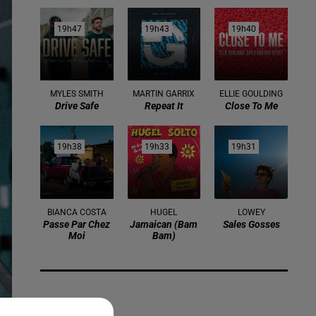
19h47
19h47
19h43
19h43
19h40
19h40
MYLES SMITH
MARTIN GARRIX
ELLIE GOULDING
Drive Safe
Repeat It
Close To Me
19h38
19h38
19h33
19h33
19h31
19h31
BIANCA COSTA
HUGEL
LOWEY
Passe Par Chez
Jamaican (bam
Sales Gosses
Moi
Bam)