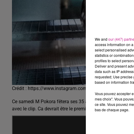
We and
our (447) partn
access information on a 
select personalised ad
statistics or combinatio
profiles to select person
Deliver and present adv
data such as IP address 
requested; Use precise g
based on information tra
Crédit :
https://www.instagram.com/mattpokora/?hl=fr
Vous pouvez accepter en 
mes choix". Vous pouvez
Ce samedi M Pokora fêtera ses 35 ans. A cette occasion, le
ce site. Vous pouvez met
avec le clip.
Ca devrait être le premier extrait de la rééditio
bas de chaque page.