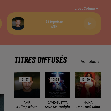
Live :
Colmar
A L'imparfaite
AMIR
TITRES DIFFUSÉS
Voir plus
19h57
19h57
19h53
19h53
19h50
19h50
AMIR
DAVID GUETTA
NAIKA
A L'imparfaite
Save Me Tonight
One Track Mind