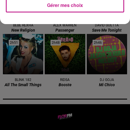
Gérer mes choix
BEBE REXHA
ALEX WARREN
DAVID GUETTA
New Religion
Passenger
Save Me Tonight
2h51
2h51
2h48
2h48
2h46
2h46
BLINK 182
RIDSA
DJ GOJA
All The Small Things
Booste
Mi Chico