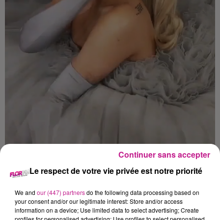
Continuer sans accepter
Le respect de votre vie privée est notre priorité
Crédit :
Wikimedia Commons
We and
our (447) partners
do the following data processing based on
your consent and/or our legitimate interest: Store and/or access
La chanteuse vient de décrocher son 20ème record au
information on a device; Use limited data to select advertising; Create
Guiness Book.
Après avoir été sacrée, entre autres, artiste
profiles for personalised advertising; Use profiles to select personalised