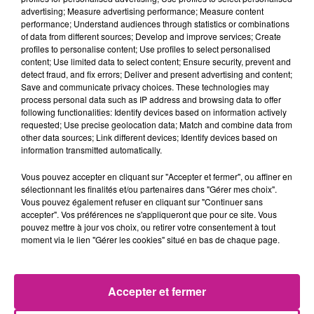
féminine la plus écoutée en une semaine sur Spotify ou
advertising; Measure advertising performance; Measure content
performance; Understand audiences through statistics or combinations
artiste féminine la plus suivie sur YouTube, elle vient de
of data from different sources; Develop and improve services; Create
décrocher le record du plus grand nombre de chansons
profiles to personalise content; Use profiles to select personalised
classées nº1 du Billboard Hot 100 dès leur sortie grâce à son
content; Use limited data to select content; Ensure security, prevent and
detect fraud, and fix errors; Deliver and present advertising and content;
titre “Positions”.
Save and communicate privacy choices. These technologies may
TITRES DIFFUSÉS
process personal data such as IP address and browsing data to offer
Voir plus
following functionalities: Identify devices based on information actively
requested; Use precise geolocation data; Match and combine data from
other data sources; Link different devices; Identify devices based on
information transmitted automatically.
3h08
3h08
3h06
3h06
3h03
3h03
Vous pouvez accepter en cliquant sur "Accepter et fermer", ou affiner en
sélectionnant les finalités et/ou partenaires dans "Gérer mes choix".
Vous pouvez également refuser en cliquant sur "Continuer sans
accepter". Vos préférences ne s'appliqueront que pour ce site. Vous
pouvez mettre à jour vos choix, ou retirer votre consentement à tout
moment via le lien "Gérer les cookies" situé en bas de chaque page.
OFENBACH
ACE OF BASE
ESMEE
Four To The Floor
All That She Wants
Insomnie
3h00
3h00
2h57
2h57
2h54
2h54
Accepter et fermer